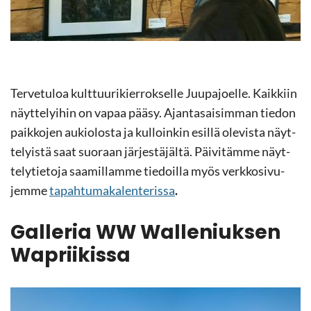
Ter­ve­tu­loa kult­tuu­ri­kier­rok­sel­le Juu­pa­joel­le. Kaik­kiin
näyt­te­lyi­hin on vapaa pääsy. Ajan­ta­sai­sim­man tie­don
paik­ko­jen au­kio­los­ta ja kul­loin­kin esil­lä ole­vis­ta näyt­
te­lyis­tä saat suo­raan jär­jes­tä­jäl­tä. Päi­vi­täm­me näyt­
te­ly­tie­to­ja saa­mil­lam­me tie­doil­la myös verk­ko­si­vu­
jem­me
ta­pah­tu­ma­ka­len­te­ris­sa
.
Gal­le­ria WW Walleniuksen
Wapriikissa