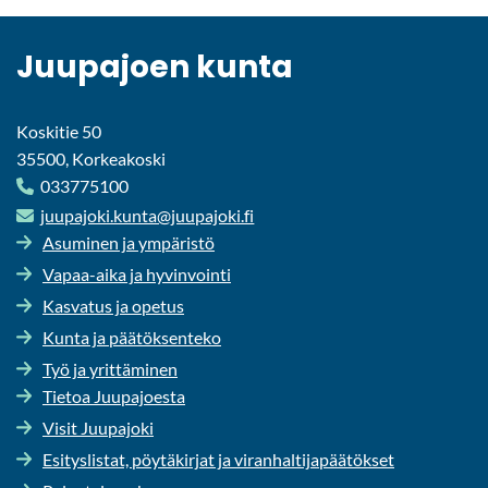
Juu­pa­joen kunta
Koskitie 50
35500, Korkeakoski
033775100
juu­pa­jo­ki.kunta@juu­pa­jo­ki.fi
Asu­mi­nen ja ym­pä­ris­tö
Vapaa-​aika ja hy­vin­voin­ti
Kas­va­tus ja ope­tus
Kunta ja pää­tök­sen­te­ko
Työ ja yrit­tä­mi­nen
Tie­toa Juu­pa­joes­ta
Visit Juu­pa­jo­ki
Esi­tys­lis­tat, pöy­tä­kir­jat ja vi­ran­hal­ti­ja­pää­tök­set