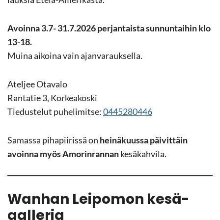
Avoin­na 3.7- 31.7.2026 per­jan­tais­ta sun­nun­tai­hin klo
13-18.
Muina ai­koi­na vain ajan­va­rauk­sel­la.
Atel­jee Ota­va­lo
Ran­ta­tie 3, Kor­kea­kos­ki
Tie­dus­te­lut pu­he­li­mit­se:
0445280446
Sa­mas­sa pi­ha­pii­ris­sä on
hei­nä­kuus­sa päi­vit­täin
avoin­na myös Amo­rin­ran­nan
ke­sä­kah­vi­la.
Wanhan Lei­po­mon ke­sä­
gal­le­ria