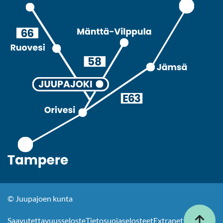
© Juupajoen kunta
Saa­vu­tet­ta­vuus­se­los­te
Tie­to­suo­ja­se­los­teet
Extranet