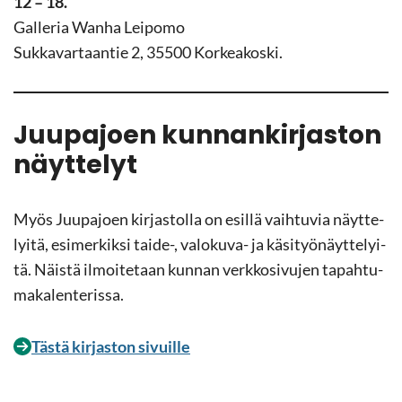
12 – 18.
Gal­le­ria Wanha Lei­po­mo
Suk­ka­var­taan­tie 2, 35500 Kor­kea­kos­ki.
Juu­pa­joen kun­nan­kir­jas­ton
näyt­te­lyt
Myös Juu­pa­joen kir­jas­tol­la on esil­lä vaih­tu­via näyt­te­
lyi­tä, esi­mer­kik­si taide-​, valokuva-​ ja kä­si­työ­näyt­te­lyi­
tä. Näis­tä il­moi­te­taan kun­nan verk­ko­si­vu­jen ta­pah­tu­
ma­ka­len­te­ris­sa.
Tästä kir­jas­ton si­vuil­le