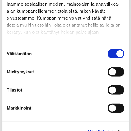
13.6. Jaana Pa­lo­nen14.6. – 4.7. Juha Ha­ko­nen …
jaamme sosiaalisen median, mainosalan ja analytiikka-
alan kumppaneillemme tietoja siitä, miten käytät
sivustoamme. Kumppanimme voivat yhdistää näitä
tietoja muihin tietoihin, joita olet antanut heille tai joita on
Kos­ken­ja­lan Gal­le­ria Kos­
kerätty, kun olet käyttänyt heidän palvelujaan.
ken­ja­lan kenkä-​ ja nah­ka­
Suostumuksen
museol­la
Välttämätön
valinta
Mieltymykset
Tilastot
Markkinointi