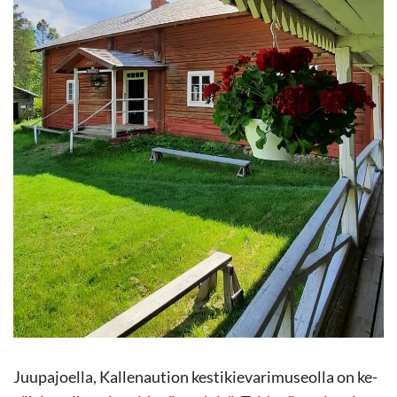
Juu­pa­joel­la, Kal­le­nau­tion kes­ti­kie­va­ri­museol­la on ke­