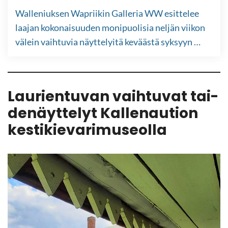
Walleniuksen Wapriikin Gal­le­ria WW esit­te­lee
laa­jan ko­ko­nai­suu­den mo­ni­puo­li­sia nel­jän vii­kon
vä­lein vaih­tu­via näyt­te­lyi­tä ke­vääs­tä syk­syyn …
Lau­rien­tu­van vaih­tu­vat tai­
de­näyt­te­lyt Kal­le­nau­tion
kes­ti­kie­va­ri­museol­la