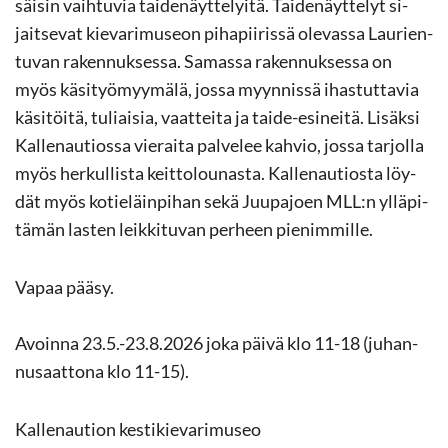
säi­sin vaih­tu­via tai­de­näyt­te­lyi­tä. Tai­de­näyt­te­lyt si­
jait­se­vat kie­va­ri­museon pi­ha­pii­ris­sä ole­vas­sa Lau­rien­
tu­van ra­ken­nuk­ses­sa. Sa­mas­sa ra­ken­nuk­ses­sa on
myös kä­si­työ­myy­mä­lä, jossa myyn­nis­sä ihas­tut­ta­via
kä­si­töi­tä, tu­liai­sia, vaat­tei­ta ja taide-​esineitä. Li­säk­si
Kal­le­nau­tios­sa vie­rai­ta pal­ve­lee kah­vio, jossa tar­jol­la
myös her­kul­lis­ta keit­to­lou­nas­ta. Kal­le­nau­tios­ta löy­
dät myös ko­tie­läin­pi­han sekä Juu­pa­joen MLL:n yl­lä­pi­
tä­män las­ten leik­ki­tu­van per­heen pie­nim­mil­le.
Vapaa pääsy.
Avoin­na 23.5.-23.8.2026 joka päivä klo 11-18 (ju­han­
nusaat­to­na klo 11-15).
Kal­le­nau­tion kes­ti­kie­va­ri­museo