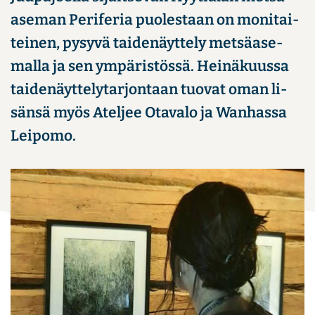
ase­man Pe­ri­fe­ria puo­les­taan on mo­ni­tai­
tei­nen, py­sy­vä tai­de­näyt­te­ly met­sä­ase­
mal­la ja sen ym­pä­ris­tös­sä. Hei­nä­kuus­sa
tai­de­näyt­te­ly­tar­jon­taan tuo­vat oman li­
sän­sä myös Atel­jee Ota­va­lo ja Wanhassa
Lei­po­mo.