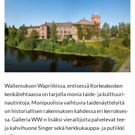
Walleniuksen Wapriikissa, en­ti­ses­sä Kor­kea­kos­ken
ken­kä­teh­taas­sa on tar­jol­la monia taide-​ ja kult­tuu­ri­
nau­tin­to­ja. Mo­ni­puo­li­sia vaih­tu­via tai­de­näyt­te­lyi­tä
on his­to­rial­li­sen ra­ken­nuk­sen kah­des­sa eri ker­rok­ses­
sa. Gal­le­ria WW:n li­säk­si vie­rai­li­joi­ta pal­ve­le­vat tee-
ja kah­vi­huo­ne Sin­ger sekä herkkukauppa-​ ja pu­tiik­ki