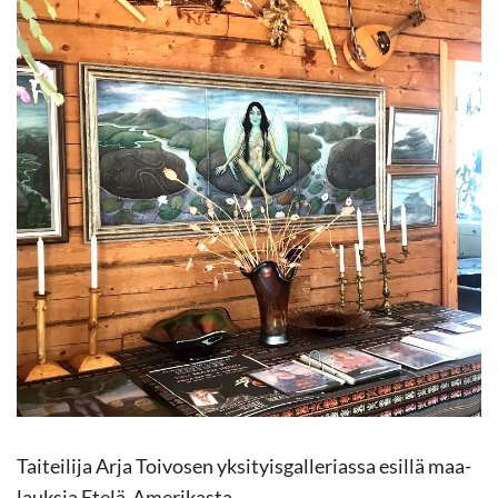
Tai­tei­li­ja Arja Toi­vo­sen yk­si­tyis­gal­le­rias­sa esil­lä maa­
lauk­sia Etelä-​Amerikasta.