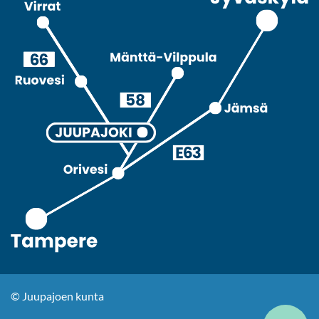
© Juupajoen kunta