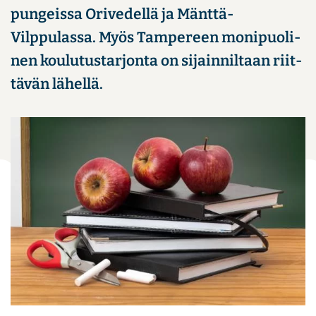
pun­geis­sa Ori­ve­del­lä ja Mänttä-​
Vilppulassa. Myös Tam­pe­reen mo­ni­puo­li­
nen kou­lu­tus­tar­jon­ta on si­jain­nil­taan riit­
tä­vän lä­hel­lä.