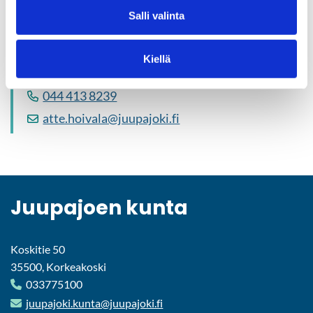
Li­sä­tie­to­ja
Salli valinta
Atte Hoi­va­la
Kiellä
Ym­pä­ris­tön­suo­je­lusih­tee­ri
044 413 8239
atte.hoi­va­la@juu­pa­jo­ki.fi
Juu­pa­joen kunta
Koskitie 50
35500, Korkeakoski
033775100
juu­pa­jo­ki.kunta@juu­pa­jo­ki.fi