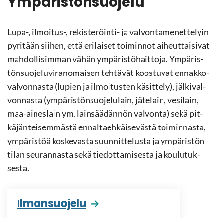
Ym­pä­ris­tön­suo­je­lu
Lupa-, ilmoitus-​, rekisteröinti-​ ja val­von­ta­me­net­te­lyin
py­ri­tään sii­hen, että eri­lai­set toi­min­not ai­heut­tai­si­vat
mah­dol­li­sim­man vähän ym­pä­ris­tö­hait­to­ja. Ym­pä­ris­
tön­suo­je­lu­vi­ran­omai­sen teh­tä­vät koos­tu­vat en­nak­ko­
val­von­nas­ta (lu­pien ja il­moi­tus­ten kä­sit­te­ly), jäl­ki­val­
von­nas­ta (ym­pä­ris­tön­suo­je­lu­lain, jä­te­lain, ve­si­lain,
maa-​aineslain ym. lain­sää­dän­nön val­von­ta) sekä pit­
kä­jän­tei­sem­mäs­tä en­nal­taeh­käi­se­väs­tä toi­min­nas­ta,
ym­pä­ris­töä kos­ke­vas­ta suun­nit­te­lus­ta ja ym­pä­ris­tön
tilan seu­ran­nas­ta sekä tie­dot­ta­mi­ses­ta ja kou­lu­tuk­
ses­ta.
Il­man­suo­je­lu