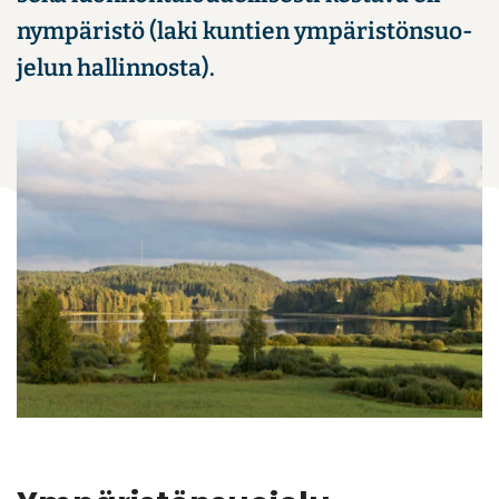
nym­pä­ris­tö (laki kun­tien ym­pä­ris­tön­suo­
je­lun hal­lin­nos­ta).