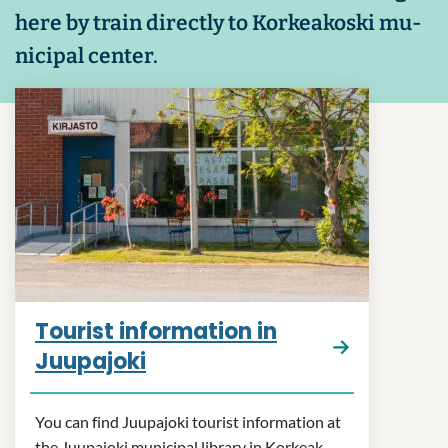
here by train dir­ectly to Korkeak­oski mu­
ni­cipal cen­ter.
Tour­ist in­form­a­tion in
Juupa­joki
You can find Juupa­joki tour­ist in­form­a­tion at
the Juupa­joki mu­ni­cipal lib­rary in Korkeak­