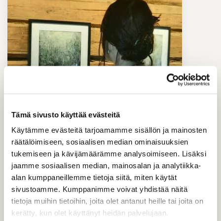
Art ex­hib­i­tions in Juupa­
Tämä sivusto käyttää evästeitä
joki
Käytämme evästeitä tarjoamamme sisällön ja mainosten
räätälöimiseen, sosiaalisen median ominaisuuksien
tukemiseen ja kävijämäärämme analysoimiseen. Lisäksi
Juupa­joki has a sig­ni­fic­ant num­ber of art ex­
jaamme sosiaalisen median, mainosalan ja analytiikka-
hib­i­tions for its size. In both…
alan kumppaneillemme tietoja siitä, miten käytät
sivustoamme. Kumppanimme voivat yhdistää näitä
tietoja muihin tietoihin, joita olet antanut heille tai joita on
kerätty, kun olet käyttänyt heidän palvelujaan.