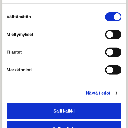
Suostumuksen
Välttämätön
valinta
Mieltymykset
Churches in Juupa­joki
Tilastot
There are two beau­ti­ful and ar­chi­tec­tur­ally in­
Markkinointi
ter­est­ing churches in Juupa­joki. The oc­ta­
gonal Juupa­joki…
Näytä tie­dot
Salli kaikki