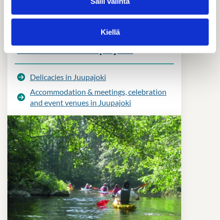
Salli valinta
Kiellä
Ser­vices in Juupa­joki
Del­ic­acies in Juupa­joki
Ac­com­mod­a­tion & meet­ings, cel­eb­ra­tion
and event ven­ues in Juupa­joki