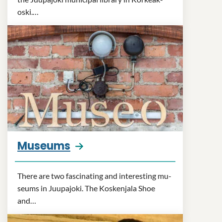
oski.…
Mu­seums
There are two fas­cin­at­ing and in­ter­est­ing mu­
seums in Juupa­joki. The Ko­sken­jala Shoe
and…