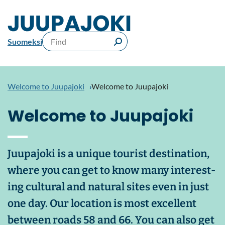
Siirry
sisältöön
Wel­
come
Keywords
Suo­mek­si
to
Search
Juupa­
joki
Wel­come to Juupa­joki
Wel­come to Juupa­joki
Wel­come to Juupa­joki
Juupa­joki is a unique tour­ist des­tin­a­tion,
where you can get to know many in­ter­est­
ing cul­tural and nat­ural sites even in just
one day. Our loc­a­tion is most ex­cel­lent
between roads 58 and 66. You can also get