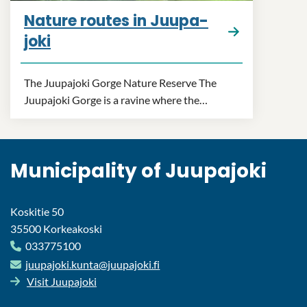
Nature routes in Juupa­
joki
The Juupa­joki Gorge Nature Re­serve The
Juupa­joki Gorge is a rav­ine where the…
Mu­ni­cip­al­ity of Juupa­joki
Koskitie 50
35500 Korkeakoski
033775100
juupa­joki.kunta@juupa­joki.fi
Visit Juupa­joki