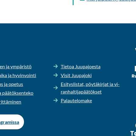
en ja ym­pä­ris­tö
Tie­toa Juu­pa­joes­ta
ika ja hy­vin­voin­ti
Visit Juu­pa­jo­ki
us ja ope­tus
Esi­tys­lis­tat, pöy­tä­kir­jat ja vi­
ran­hal­ti­ja­pää­tök­set
 pää­tök­sen­te­ko
Pa­lau­te­lo­ma­ke
it­tä­mi­nen
­gra­mis­sa