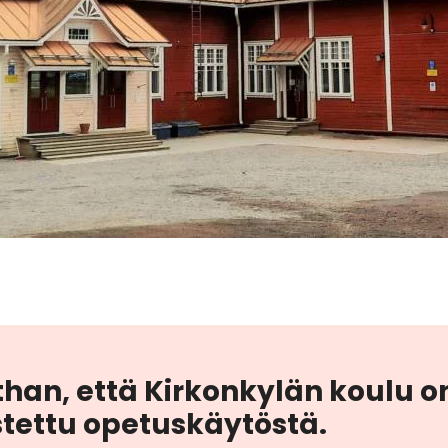
an, että Kir­kon­ky­län koulu on
­tet­tu ope­tus­käy­tös­tä.