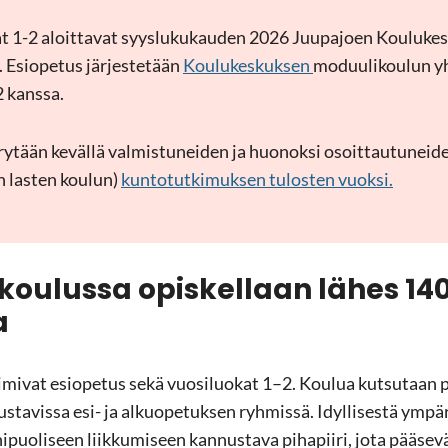
at 1-2 aloit­ta­vat syys­lu­ku­kau­den 2026 Juu­pa­joen Kou­lu­kes­
. Esio­pe­tus jär­jes­te­tään
Kou­lu­kes­kuk­sen
mo­duu­li­kou­lun yh­
2 kans­sa.
ir­ry­tään ke­väl­lä val­mis­tu­nei­den ja huo­nok­si osoit­tau­tu­nei­
n las­ten kou­lun)
kun­to­tut­ki­muk­sen tu­los­ten vuok­si.
n kou­lus­sa opis­kel­laan lähes 1
a
i­mi­vat esio­pe­tus sekä vuo­si­luo­kat 1–2. Kou­lua kut­su­taan p
ous­ta­vis­sa esi- ja al­kuo­pe­tuk­sen ryh­mis­sä. Idyl­li­ses­tä ym­pä
uo­li­seen liik­ku­mi­seen kan­nus­ta­va pi­ha­pii­ri, jota pää­se­vä