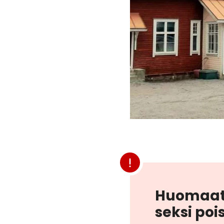
Huo­maat­h
sek­si pois