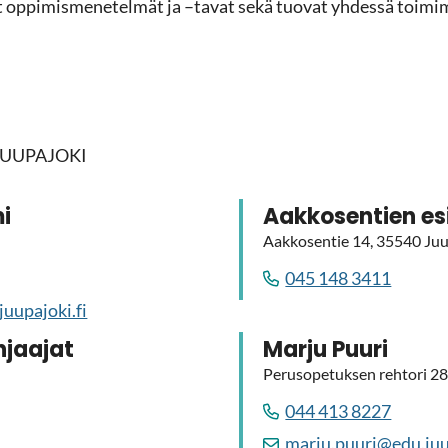
set op­pi­mis­me­ne­tel­mät ja –tavat sekä tuo­vat yh­des­sä toi­mi­
t
JUU­PA­JO­KI
mi
Aak­ko­sen­tien es
Aak­ko­sen­tie 14, 35540 Juu­p
045 148 3411
uu­pa­jo­ki.fi
­jaa­jat
Marju Puuri
Pe­rus­o­pe­tuk­sen reh­to­ri 
044 413 8227
marju.puuri@edu.juu­pa