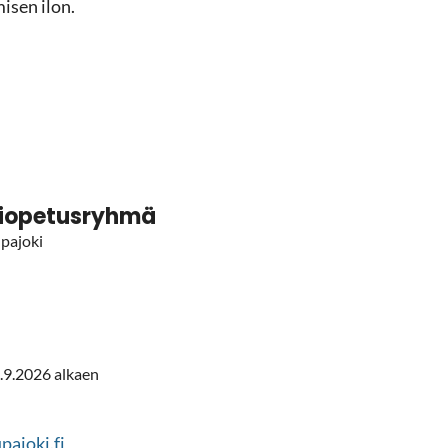
mi­sen ilon.
io­pe­tus­ryh­mä
a­jo­ki
28.9.2026 al­kaen
­jo­ki.fi