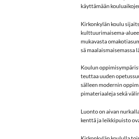
käyt­tä­mään kou­luai­ko­jen 
Kir­kon­ky­län koulu si­jait
kulttuurimaisema-​alueeseen
mu­ka­vas­ta oma­ko­tia­su­mi
sä maa­lais­mai­se­mas­sa lä­h
Kou­lun op­pi­mi­sym­pä­ris­t
teut­taa uuden ope­tus­suun­
säl­leen mo­der­nin op­pi­mi
pi­ma­te­ri­aa­le­ja sekä vä­l
Luon­to on aivan nur­kal­la k
kent­tä ja leik­ki­puis­to ova
Kir­kon­ky­län kou­lul­la toi