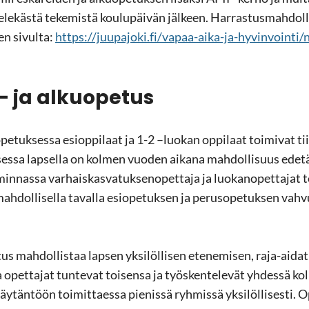
ie­le­käs­tä te­ke­mis­tä kou­lu­päi­vän jäl­keen. Har­ras­tus­mah­dol­li
n si­vul­ta:
https://juu­pa­jo­ki.fi/vapaa-​aika-ja-hyvinvointi/nuo­
- ja al­kuo­pe­tus
­pe­tuk­ses­sa esiop­pi­laat ja 1-2 –luo­kan op­pi­laat toi­mi­vat tii­
ses­sa lap­sel­la on kol­men vuo­den ai­ka­na mah­dol­li­suus edetä yk
­min­nas­sa var­hais­kas­va­tuk­sen­opet­ta­ja ja luo­kan­opet­ta­jat t
mah­dol­li­sel­la ta­val­la esio­pe­tuk­sen ja pe­rus­o­pe­tuk­sen va
tus mah­dol­lis­taa lap­sen yk­si­löl­li­sen ete­ne­mi­sen, raja-​aida
 ja opet­ta­jat tun­te­vat toi­sen­sa ja työs­ken­te­le­vät yh­des­sä 
­tän­töön toi­mit­taes­sa pie­nis­sä ryh­mis­sä yk­si­löl­li­ses­ti. 