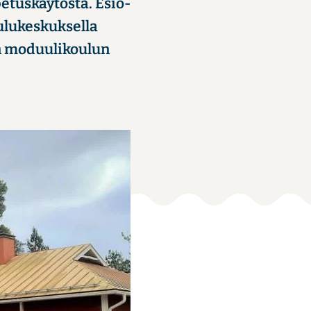
­tus­käy­tös­tä. Esio­
lu­kes­kuk­sel­la
n mo­duu­li­kou­lun