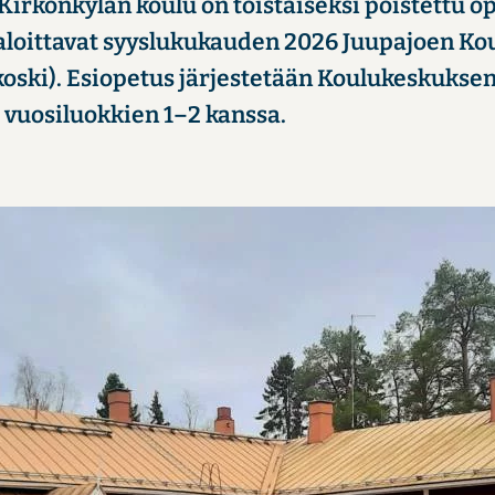
r­kon­ky­län koulu on tois­tai­sek­si pois­tet­tu ope
aloit­ta­vat syys­lu­ku­kau­den 2026 Juu­pa­joen Kou­
kos­ki). Esio­pe­tus jär­jes­te­tään Kou­lu­kes­kuk­se
sä vuo­si­luok­kien 1–2 kans­sa.