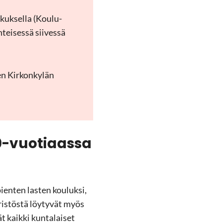
kuk­sel­la (Kou­lu­
tei­ses­sä sii­ves­sä
den Kir­kon­ky­län
40-​vuotiaassa
ien­ten las­ten kou­luk­si,
­ris­tös­tä löy­ty­vät myös
t kaik­ki kun­ta­lai­set