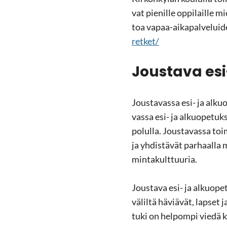
vat pie­nil­le op­pi­lail­le m
toa vapaa-​aikapalveluide
retket/
Jous­ta­va esi
Jous­ta­vas­sa esi- ja al­kuo
vas­sa esi- ja al­kuo­pe­tuk­
po­lul­la. Jous­ta­vas­sa toi
ja yh­dis­tä­vät par­haal­la 
min­ta­kult­tuu­ria.
Jous­ta­va esi- ja al­kuo­pe­
vä­lil­tä hä­viä­vät, lap­set
tuki on hel­pom­pi viedä käy