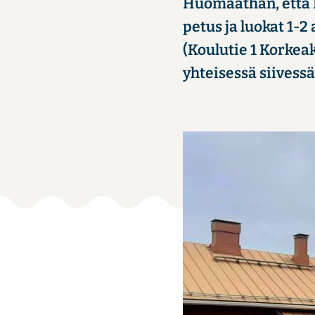
Huo­maat­han, että Ki
pe­tus ja luo­kat 1-2 
(Kou­lu­tie 1 Kor­kea­
yh­tei­ses­sä sii­ves­