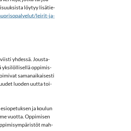
­suuk­sis­ta löy­tyy li­sä­tie­
ri­so­pal­ve­lut/leirit-​ja-
viis­ti yh­des­sä. Jous­ta­
­si­löl­li­sel­lä op­pi­mis­
oi­mi­vat sa­man­ai­kai­ses­ti
h­vuu­det luo­den uutta toi­
t esio­pe­tuk­sen ja kou­lun
kolme vuot­ta. Op­pi­mi­sen
Op­pi­mi­sym­pä­ris­töt mah­