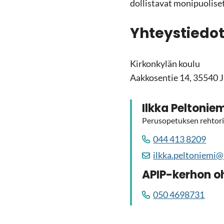
dol­lis­ta­vat mo­ni­puo­li­
Yh­teys­tie­do
Kir­kon­ky­län koulu
Aak­ko­sen­tie 14, 35540 
Ilkka Pel­to­nie­
Pe­rus­o­pe­tuk­sen reh­to­ri
044 413 8209
ilkka.pel­to­nie­mi@j
APIP-​kerhon oh
050 4698731