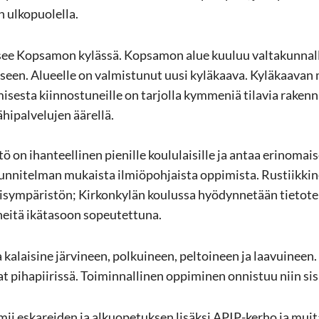
ul­ko­puo­lel­la.
­see Kop­sa­mon ky­läs­sä. Kop­sa­mon alue kuu­luu val­ta­kun­nal­l
. Alu­eel­le on val­mis­tu­nut uusi ky­lä­kaa­va. Ky­lä­kaa­van 
­ses­ta kiin­nos­tu­neil­le on tar­jol­la kym­me­niä ti­la­via ra­ken­n
i­pal­ve­lu­jen ää­rel­lä.
ö on ihan­teel­li­nen pie­nil­le kou­lu­lai­sil­le ja antaa erin­omai­
ni­tel­man mu­kais­ta il­miö­poh­jais­ta op­pi­mis­ta. Rus­tiik­ki­n
­sym­pä­ris­tön; Kir­kon­ky­län kou­lus­sa hyö­dyn­ne­tään tie­to­te
i­nei­tä ikä­ta­soon so­peu­tet­tu­na.
a­lai­si­ne jär­vi­neen, pol­kui­neen, pel­toi­neen ja laa­vui­neen. H
t pi­ha­pii­ris­sä. Toi­min­nal­li­nen op­pi­mi­nen on­nis­tuu niin si­sä
­mii es­ka­rei­den ja al­kuo­pe­tuk­sen li­säk­si APIP-​kerho ja muit