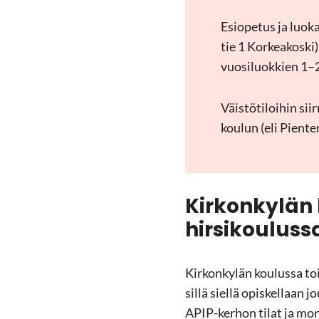
Esio­pe­tus ja luo­k
tie 1 Kor­kea­kos­ki)
vuo­si­luok­kien 1–
Väis­tö­ti­loi­hin si
kou­lun (eli Pien­te
Kir­kon­ky­lä
hir­si­kou­lus­s
Kir­kon­ky­län kou­lus­sa to
sillä siel­lä opis­kel­laan j
APIP-​kerhon tilat ja mo­ni­p