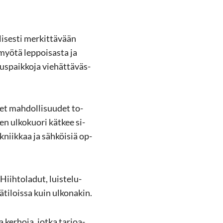
i­ses­ti mer­kit­tä­vään
myötä lep­poi­sas­ta ja
us­paik­ko­ja vie­hät­tä­väs­
set mah­dol­li­suu­det to­
en ul­ko­kuo­ri kät­kee si­
k­niik­kaa ja säh­köi­siä op­
iih­to­la­dut, luis­te­lu­
­ti­lois­sa kuin ul­ko­na­kin.
a ker­ho­ja, jotka tar­joa­