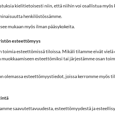
uk­sia kie­li­tie­toi­ses­ti niin, että nii­hin voi osal­lis­tua myös ke­h
i­nai­suut­ta hen­ki­lös­tös­säm­me.
see mu­kaan myös ilman pää­sy­ko­kei­ta.
ris­tön es­teet­tö­myys
toi­mia es­teet­tö­mis­sä ti­lois­sa. Mi­kä­li ti­lam­me eivät vielä
 muok­kaa­mi­seen es­teet­tö­mik­si tai jär­jes­täm­me osan toi­mi
on ole­mas­sa es­teet­tö­myys­tie­dot, jois­sa ker­rom­me myös ti­l
tin­tä
m­me saa­vu­tet­ta­vuu­des­ta, es­teet­tö­myy­des­tä ja es­teel­li­sy