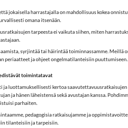
tä jo­kai­sel­la har­ras­ta­jal­la on mah­dol­li­suus kokea on­nis­tu
­val­li­ses­ti omana it­se­nään.
s­rat­kai­su­jen tar­pees­ta ei vai­ku­ta sii­hen, miten har­ras­tuk­s
as­ta­jaan.
­mis­ta, syr­jin­tää tai häi­rin­tää toi­min­nas­sam­me. Meil­lä o
n pe­ri­aat­teet ja oh­jeet on­gel­ma­ti­lan­tei­siin puut­tu­mi­seen.
edis­tä­vät toi­min­ta­ta­vat
i ja luot­ta­muk­sel­li­ses­ti ker­toa saa­vu­tet­ta­vuus­rat­kai­su­j
is­tu­jan ja hänen lä­heis­ten­sä sekä avus­ta­jan kans­sa. Poh­dim
s­tui­si par­hai­ten.
­taam­me, pe­da­go­gi­sia rat­kai­su­jam­me ja op­pi­mis­ta­voit­
iin ti­lan­tei­siin ja tar­pei­siin.