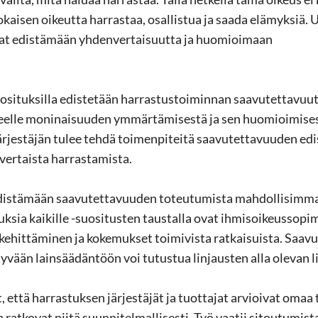
o­kai­sen oi­keut­ta har­ras­taa, osal­lis­tua ja saada elä­myk­siä. 
­vat edis­tä­mään yh­den­ver­tai­suut­ta ja huo­mioi­maan
​suosituksilla edis­te­tään har­ras­tus­toi­min­nan saa­vu­tet­ta­vuut
keel­le mo­ni­nai­suu­den ym­mär­tä­mi­ses­tä ja sen huo­mioi­mi­se
r­jes­tä­jän tulee tehdä toi­men­pi­tei­tä saa­vu­tet­ta­vuu­den edis
r­tais­ta har­ras­ta­mis­ta.
edis­tä­mään saa­vu­tet­ta­vuu­den to­teu­tu­mis­ta mah­dol­li­sim­ma
tuk­sia kai­kil­le -​suositusten taus­tal­la ovat ih­mi­soi­keus­so­pi
e­hit­tä­mi­nen ja ko­ke­muk­set toi­mi­vis­ta rat­kai­suis­ta. Saa­vu
ty­vään lain­sää­dän­töön voi tu­tus­tua lin­jaus­ten alla ole­van lin
t, että har­ras­tuk­sen jär­jes­tä­jät ja tuot­ta­jat ar­vioi­vat omaa
a rat­ko­vat niitä suun­ni­tel­mal­li­ses­ti. Työ vaa­tii si­tou­tu­mis­