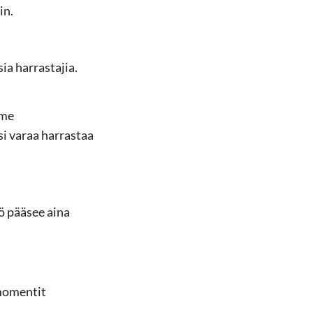
in.
ia har­ras­ta­jia.
­me
lisi varaa har­ras­taa
­lö pää­see aina
mo­men­tit