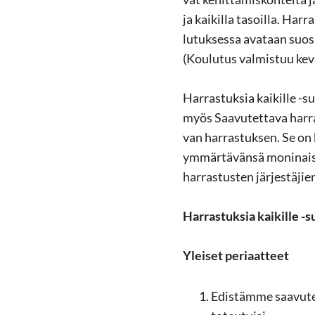
ja kai­kil­la ta­soil­la. Har­
lu­tuk­ses­sa ava­taan suo­si­
(Kou­lu­tus val­mis­tuu ke­
Har­ras­tuk­sia kai­kil­le -​
myös Saa­vu­tet­ta­va har­ra
van har­ras­tuk­sen. Se on kai
ym­mär­tä­vän­sä mo­ni­nai
har­ras­tus­ten jär­jes­tä­jie
Har­ras­tuk­sia kai­kil­le -
Ylei­set pe­ri­aat­teet
Edis­täm­me saa­vu­tet