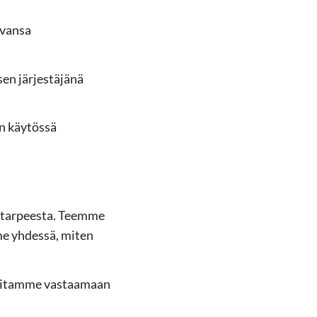
­van­sa
en jär­jes­tä­jä­nä
n käy­tös­sä
en tar­pees­ta. Teem­me
­me yh­des­sä, miten
tei­tam­me vas­taa­maan