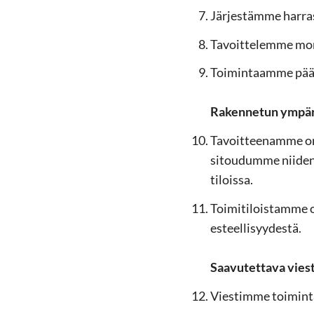
Jär­jes­täm­me har­ras­t
Ta­voit­te­lem­me mo­n
Toi­min­taam­me pää­
Ra­ken­ne­tun ym­pä­
Ta­voit­tee­nam­me on 
si­tou­dum­me nii­den
ti­lois­sa.
Toi­mi­ti­lois­tam­me 
es­teel­li­syy­des­tä.
Saa­vu­tet­ta­va vies­
Vies­tim­me toi­min­ta