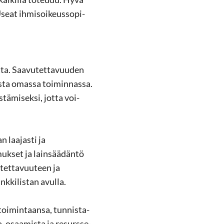
Useat ih­mi­soi­keus­so­pi­
­ta. Saa­vu­tet­ta­vuu­den
s­ta omas­sa toi­min­nas­sa.
­tä­mi­sek­si, jotta voi­
n laa­jas­ti ja
­muk­set ja lain­sää­dän­tö
­tet­ta­vuu­teen ja
k­ki­lis­tan avul­la.
 toi­min­taan­sa, tun­nis­ta­
ta, osaa­mis­ta ja re­surs­se­