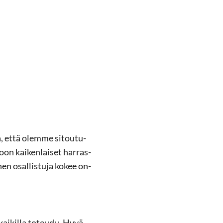
a, että olem­me si­tou­tu­
on kai­ken­lai­set har­ras­
­nen osal­lis­tu­ja kokee on­
 kai­kil­la to­teu­du. Hyvä