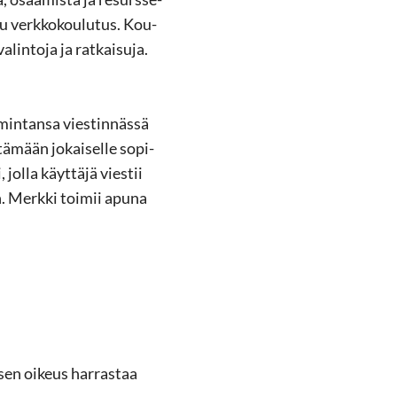
t­tu verk­ko­kou­lu­tus. Kou­
­lin­to­ja ja rat­kai­su­ja.
­min­tan­sa vies­tin­näs­sä
ä­mään jo­kai­sel­le so­pi­
, jolla käyt­tä­jä vies­tii
n. Merk­ki toi­mii apuna
­sen oi­keus har­ras­taa