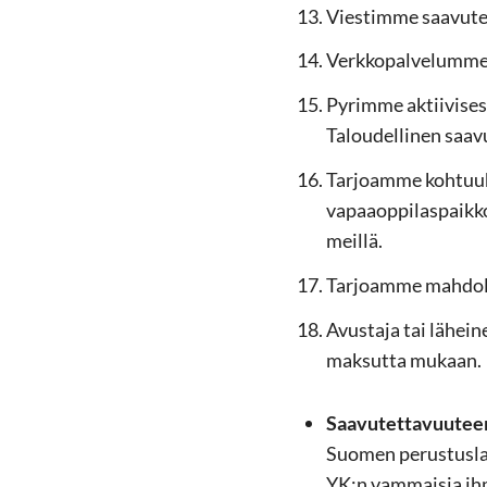
Vies­tim­me saa­vu­tet
Verk­ko­pal­ve­lum­me 
Py­rim­me ak­tii­vi­se
Ta­lou­del­li­nen saa­
Tar­joam­me koh­tuu­h
va­paa­op­pi­las­paik­k
meil­lä.
Tar­joam­me mah­dol­li
Avus­ta­ja tai lä­hei­
mak­sut­ta mu­kaan.
Saa­vu­tet­ta­vuu­teen
Suo­men pe­rus­tus­la
YK:n vam­mai­sia ih­m