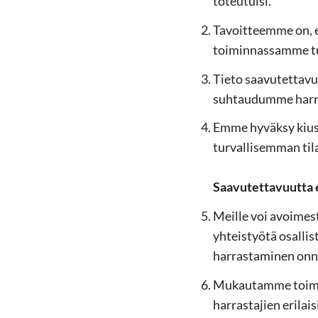
to­teu­tui­si.
Ta­voit­teem­me on, et
toi­min­nas­sam­me tur
Tieto saa­vu­tet­ta­vuu
suh­tau­dum­me har­r
Emme hy­väk­sy kiusaa
tur­val­li­sem­man tila
Saa­vu­tet­ta­vuut­ta 
Meil­le voi avoi­mes­t
yh­teis­työ­tä osal­l
har­ras­ta­mi­nen on­ni
Mu­kau­tam­me toi­min
har­ras­ta­jien eri­lai­s