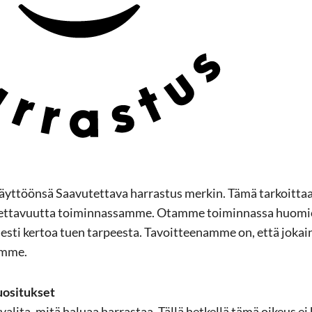
t­töön­sä Saa­vu­tet­ta­va har­ras­tus mer­kin. Tämä tar­koit­ta
et­ta­vuut­ta toi­min­nas­sam­me. Otam­me toi­min­nas­sa huo­mio
i­ses­ti ker­toa tuen tar­pees­ta. Ta­voit­tee­nam­me on, että jo­kai
am­me.
​suositukset
 va­li­ta, mitä ha­lu­aa har­ras­taa. Tällä het­kel­lä tämä oi­keus ei