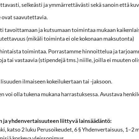
­ta­vas­ti, sel­keäs­ti ja ym­mär­ret­tä­väs­ti sekä sa­noin että kuv
ovat saa­vu­tet­ta­via.
s­ti ta­voit­ta­maan ja kut­su­maan toi­min­taa mu­kaan kai­ken­lai­s
vu­tet­ta­vuus (mi­kä­li toi­min­ta ei ole ko­ko­naan mak­su­ton­ta)
in­tais­ta toi­min­taa. Por­ras­tam­me hin­noit­te­lua ja tar­joam
o­ja tai vas­taa­via (sti­pen­de­jä tms.) niil­le, joil­la ei muu­ten o
­suu­den il­mai­seen ko­kei­lu­ker­taan tai -​jaksoon.
nen voi olla tu­ke­na mu­ka­na har­ras­tuk­ses­sa. Avus­ta­va hen­ki
 ja yh­den­ver­tai­suu­teen liit­ty­vä lain­sää­dän­tö:
­ki, katso 2 luku Pe­rus­oi­keu­det, 6 § Yh­den­ver­tai­suus, 1–2 
i­siä kos­ke­va yleis­so­pi­mus