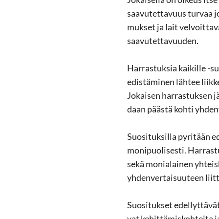
saa­vu­tet­ta­vuus tur­vaa j
muk­set ja lait vel­voit­ta
saa­vu­tet­ta­vuu­den.
Har­ras­tuk­sia kai­kil­le -
edis­tä­mi­nen läh­tee liik­
Jo­kai­sen har­ras­tuk­sen jä
daan pääs­tä kohti yh­den­ve
Suo­si­tuk­sil­la py­ri­tään 
mo­ni­puo­li­ses­ti. Har­ras­
sekä mo­nia­lai­nen yh­teis­k
yh­den­ver­tai­suu­teen liit­
Suo­si­tuk­set edel­lyt­tä­vä
vat ke­hit­tä­mis­koh­tei­ta j