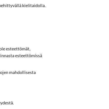
it­ty­väl­lä kie­li­tai­dol­la.
 ole es­teet­tö­mät,
n­nas­ta es­teet­tö­mis­sä
o­jen mah­dol­li­ses­ta
y­des­tä.