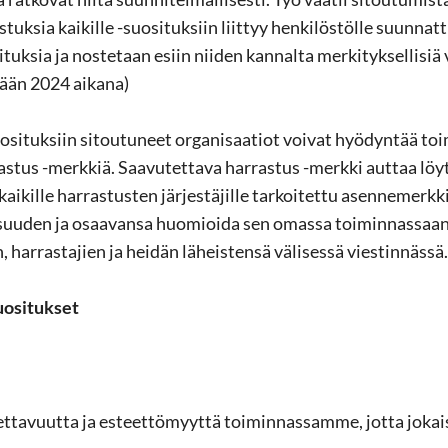
ras­tuk­sia kai­kil­le -​suosituksiin liit­tyy hen­ki­lös­töl­le suun­na
tuk­sia ja nos­te­taan esiin nii­den kan­nal­ta mer­ki­tyk­sel­li­siä va
vään 2024 ai­ka­na)
suosituksiin si­tou­tu­neet or­ga­ni­saa­tiot voi­vat hyö­dyn­tää toi
s­tus -​merkkiä. Saa­vu­tet­ta­va har­ras­tus -​merkki aut­taa löy­t
­kil­le har­ras­tus­ten jär­jes­tä­jil­le tar­koi­tet­tu asen­ne­merk­ki
­suu­den ja osaa­van­sa huo­mioi­da sen omas­sa toi­min­nas­saa
n, har­ras­ta­jien ja hei­dän lä­heis­ten­sä vä­li­ses­sä vies­tin­näs­sä.
​suositukset
­ta­vuut­ta ja es­teet­tö­myyt­tä toi­min­nas­sam­me, jotta jo­kai