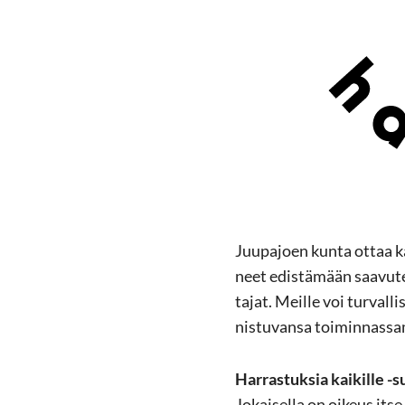
Juu­pa­joen kunta ottaa käy
neet edis­tä­mään saa­vu­t
ta­jat. Meil­le voi tur­val­l
nis­tu­van­sa toi­min­nas­s
Har­ras­tuk­sia kai­kil­le -
Jo­kai­sel­la on oi­keus itse