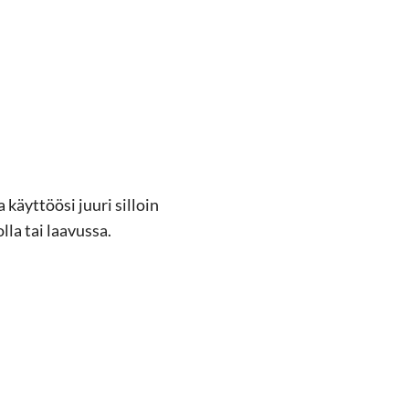
käyt­töö­si juuri sil­loin
­la tai laa­vus­sa.