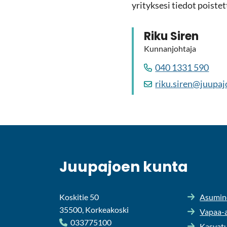
yri­tyk­se­si tie­dot pois­tet­
Riku Siren
Kun­nan­joh­ta­ja
040 1331 590
riku.siren@juu­pa­jo
Juu­pa­joen kunta
Koskitie 50
Asu­mi­n
35500, Korkeakoski
Vapaa-​a
033775100
Kas­va­t