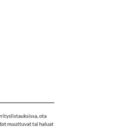
i­tys­lis­tauk­sis­sa, ota
e­dot muut­tu­vat tai ha­luat