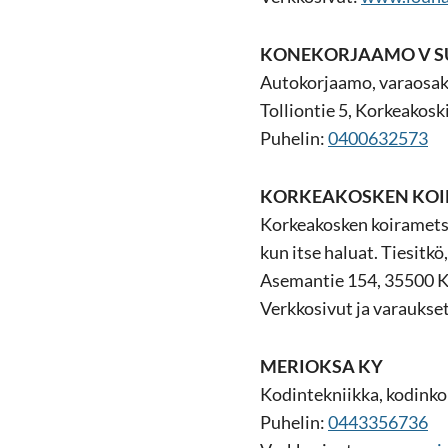
KO­NE­KOR­JAA­MO V S
Au­to­kor­jaa­mo, va­rao­sa­
Tol­lion­tie 5, Kor­kea­kos­k
Pu­he­lin:
0400632573
KOR­KEA­KOS­KEN KOI­
Kor­kea­kos­ken koi­ra­met­s
kun itse ha­luat. Tie­sit­kö
Ase­man­tie 154, 35500 Ko
Verk­ko­si­vut ja va­rauk­se
ME­RIOK­SA KY
Ko­din­tek­niik­ka, ko­din­k
Pu­he­lin:
0443356736