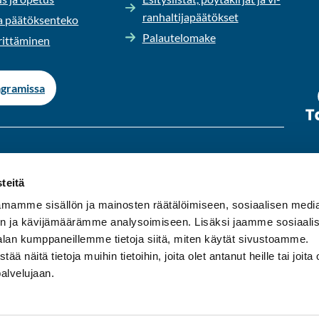
ran­hal­ti­ja­pää­tök­set
 pää­tök­sen­te­ko
Pa­lau­te­lo­ma­ke
it­tä­mi­nen
­gra­mis­sa
s­ta per­jan­tai­hin klo 9-15.
teitä
ä.
mamme sisällön ja mainosten räätälöimiseen, sosiaalisen medi
n ja kävijämäärämme analysoimiseen. Lisäksi jaamme sosiaali
asu­mi­sen kunta Ylä-​Pirkanmaalla. Meil­tä on hyvät
alan kumppaneillemme tietoja siitä, miten käytät sivustoamme.
s Tam­pe­reen seu­dul­le sekä ym­pä­ris­tö­kun­tiin Ori­ve­del­le,
näitä tietoja muihin tietoihin, joita olet antanut heille tai joita 
le.
palvelujaan.