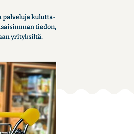
 pal­ve­lu­ja ku­lut­ta­
ta­sai­sim­man tie­don,
aan yri­tyk­sil­tä.