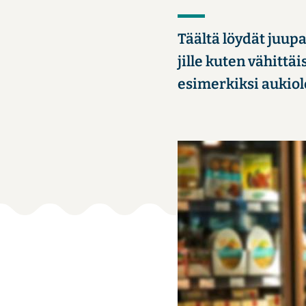
Tääl­tä löy­dät juu­pa­j
jil­le kuten vä­hit­tä
esi­mer­kik­si au­kio­l