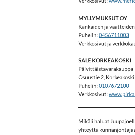
Verk­ko­si­vut:
www.me­riok
MYL­LY­MUK­SUT OY
Kan­kai­den ja vaat­tei­de
Pu­he­lin:
0456711003
Verk­ko­si­vut ja verk­ko­k
SALE KOR­KEA­KOS­KI
Päi­vit­täis­ta­va­ra­kaup­pa
Osuus­tie 2, Kor­kea­kos­ki
Pu­he­lin:
0107672100
Verk­ko­si­vut:
www.pir­kan
Mi­kä­li ha­luat Juu­pa­joel­l
yh­teyt­tä kun­nan­joh­ta­ja