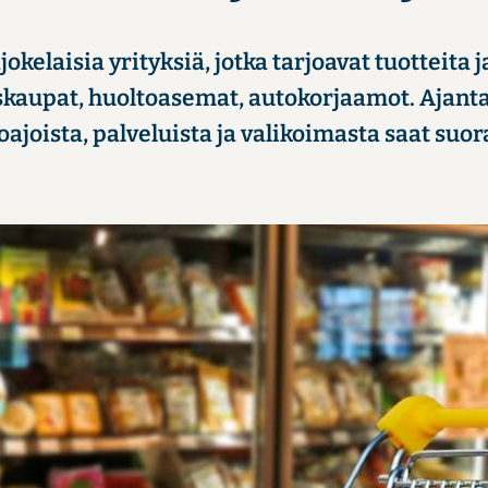
o­ke­lai­sia yri­tyk­siä, jotka tar­joa­vat tuot­tei­ta ja
is­kau­pat, huol­toa­se­mat, au­to­kor­jaa­mot. Ajan­
oa­jois­ta, pal­ve­luis­ta ja va­li­koi­mas­ta saat suo­r