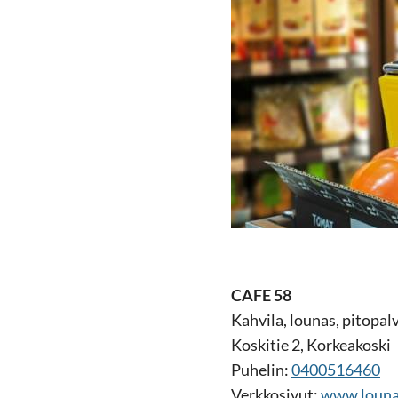
CAFE 58
Kah­vi­la, lou­nas, pi­to­pal
Kos­ki­tie 2, Kor­kea­kos­ki
Pu­he­lin:
0400516460
Verk­ko­si­vut:
www.lou­nas­