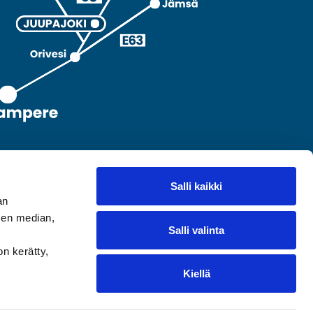
Salli kaikki
an
sen median,
Salli valinta
on kerätty,
Kiellä