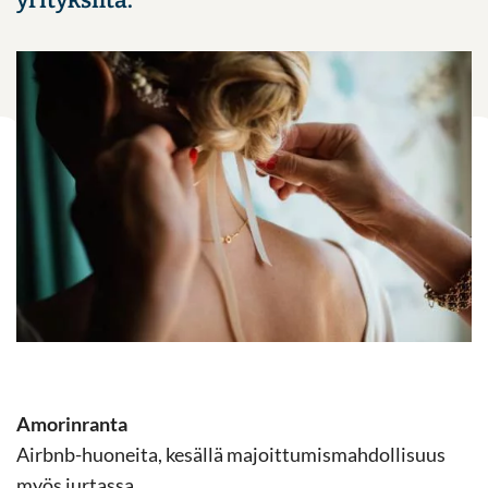
yri­tyk­sil­tä.
Amo­rin­ran­ta
Airbnb-​huoneita, ke­säl­lä ma­joit­tu­mis­mah­dol­li­suus
myös jur­tas­sa