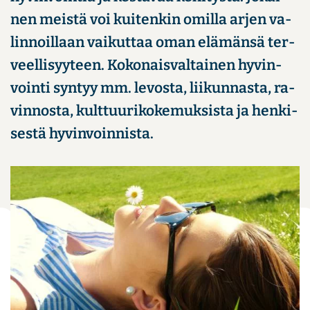
nen meis­tä voi kui­ten­kin omil­la arjen va­
lin­noil­laan vai­kut­taa oman elä­män­sä ter­
veel­li­syy­teen. Ko­ko­nais­val­tai­nen hy­vin­
voin­ti syn­tyy mm. le­vos­ta, lii­kun­nas­ta, ra­
vin­nos­ta, kult­tuu­ri­ko­ke­muk­sis­ta ja hen­ki­
ses­tä hy­vin­voin­nis­ta.