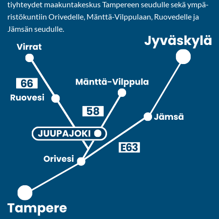
tiyh­tey­det maa­kun­ta­kes­kus Tam­pe­reen seu­dul­le sekä ym­pä­
ris­tö­kun­tiin Ori­ve­del­le, Mänttä-​Vilppulaan, Ruo­ve­del­le ja
Jäm­sän seu­dul­le.