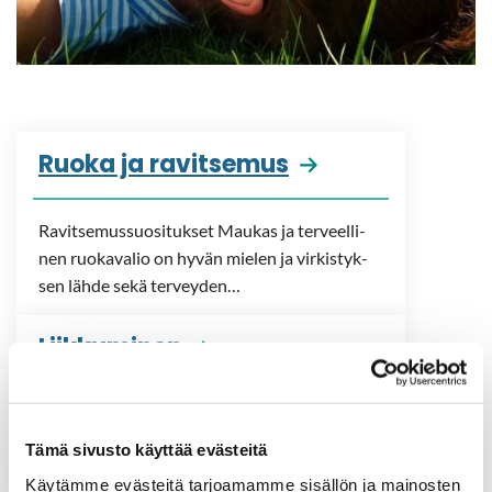
Ruoka ja ra­vit­se­mus
Ra­vit­se­mus­suo­si­tuk­set Mau­kas ja ter­veel­li­
nen ruo­ka­va­lio on hyvän mie­len ja vir­kis­tyk­
sen lähde sekä ter­vey­den…
Liik­ku­mi­nen
Lii­kun­nal­la ja liik­ku­mi­sel­la on tut­ki­tus­ti lu­kui­
sia hyviä vai­ku­tuk­sia fyy­si­seen ja psyyk­ki­seen
Tämä sivusto käyttää evästeitä
ter­vey­teen. Sään­nöl­li­sel­lä…
Käytämme evästeitä tarjoamamme sisällön ja mainosten