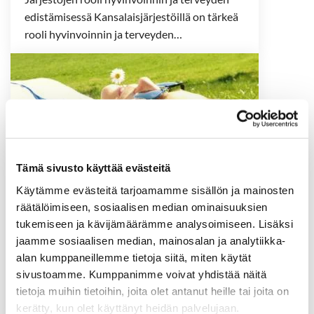
edis­tä­mi­ses­sä Kan­sa­lais­jär­jes­töil­lä on tär­keä
rooli hy­vin­voin­nin ja ter­vey­den…
Tämä sivusto käyttää evästeitä
Käytämme evästeitä tarjoamamme sisällön ja mainosten
räätälöimiseen, sosiaalisen median ominaisuuksien
Hy­vin­voin­tia ar­keen
tukemiseen ja kävijämäärämme analysoimiseen. Lisäksi
jaamme sosiaalisen median, mainosalan ja analytiikka-
alan kumppaneillemme tietoja siitä, miten käytät
Jo­kai­nen meis­tä voi arjen va­lin­noil­laan vai­
sivustoamme. Kumppanimme voivat yhdistää näitä
kut­taa ter­veel­li­seen elä­mään. Ko­ko­nais­val­tai­
tietoja muihin tietoihin, joita olet antanut heille tai joita on
nen hy­vin­voin­ti syn­tyy le­vos­ta, lii­kun­nas­ta,…
kerätty, kun olet käyttänyt heidän palvelujaan.