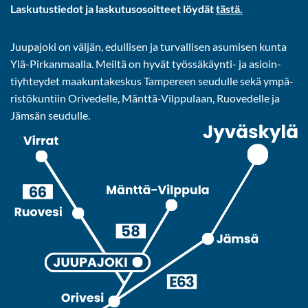
Las­ku­tus­tie­dot ja las­ku­tuso­soit­teet löy­dät
tästä.
Juu­pa­jo­ki on väl­jän, edul­li­sen ja tur­val­li­sen asu­mi­sen kunta
Ylä-​Pirkanmaalla. Meil­tä on hyvät työssäkäynti-​ ja asioin­
tiyh­tey­det maa­kun­ta­kes­kus Tam­pe­reen seu­dul­le sekä ym­pä­
ris­tö­kun­tiin Ori­ve­del­le, Mänttä-​Vilppulaan, Ruo­ve­del­le ja
Jäm­sän seu­dul­le.