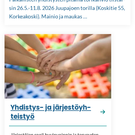
sin 26.5.-11.8. 2026 Juu­pa­joen to­ril­la (Kos­ki­tie 55,
Kor­kea­kos­ki). Mai­nio ja mau­kas …
Yhdistys-​ ja jär­jes­töyh­
teis­työ
Jär­jes­tö­jen rooli hy­vin­voin­nin ja ter­vey­den