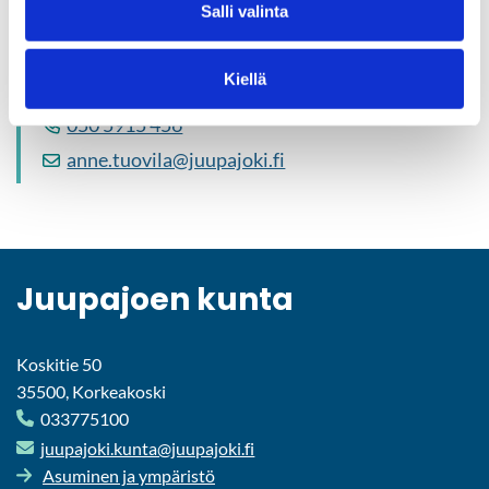
Salli valinta
Anne Tuo­vi­la
Kiellä
Hy­vin­voin­ti­joh­ta­ja
050 5915 456
anne.tuo­vi­la@juu­pa­jo­ki.fi
Juu­pa­joen kunta
Koskitie 50
35500, Korkeakoski
033775100
juu­pa­jo­ki.kunta@juu­pa­jo­ki.fi
Asu­mi­nen ja ym­pä­ris­tö