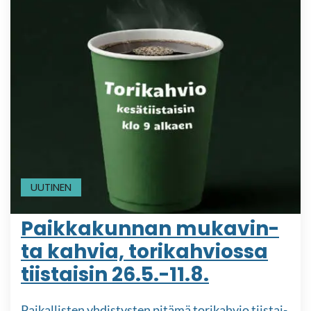
UUTINEN
Paik­ka­kun­nan mu­ka­vin­
ta kah­via, to­ri­kah­vios­sa
tiis­tai­sin 26.5.-11.8.
Pai­kal­lis­ten yh­dis­tys­ten pi­tä­mä to­ri­kah­vio tiis­tai­