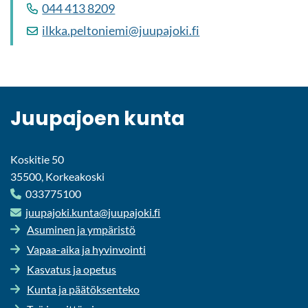
044 413 8209
ilkka.pel­to­nie­mi@juu­pa­jo­ki.fi
Juu­pa­joen kunta
Koskitie 50
35500, Korkeakoski
033775100
juu­pa­jo­ki.kunta@juu­pa­jo­ki.fi
Asu­mi­nen ja ym­pä­ris­tö
Vapaa-​aika ja hy­vin­voin­ti
Kas­va­tus ja ope­tus
Kunta ja pää­tök­sen­te­ko