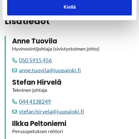
kou­lun kun­to­tut­ki­muk­sen tu­lok­sis­ta.
Kiellä
Li­sä­tie­dot
Anne Tuo­vi­la
Hy­vin­voin­ti­joh­ta­ja (si­vis­tys­toi­men johto)
050 5915 456
anne.tuo­vi­la@juu­pa­jo­ki.fi
Ste­fan Hir­ve­lä
Tek­ni­nen joh­ta­ja
044 4138249
ste­fan.hir­ve­la@juu­pa­jo­ki.fi
Ilkka Pel­to­nie­mi
Pe­rus­o­pe­tuk­sen reh­to­ri