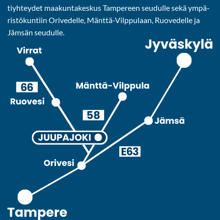
tiyh­tey­det maa­kun­ta­kes­kus Tam­pe­reen seu­dul­le sekä ym­pä­
ris­tö­kun­tiin Ori­ve­del­le, Mänttä-​Vilppulaan, Ruo­ve­del­le ja
Jäm­sän seu­dul­le.