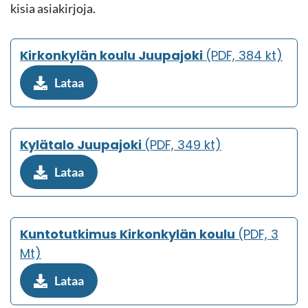
ki­sia asia­kir­jo­ja.
Kir­kon­ky­län koulu Juu­pa­jo­ki
(PDF, 384 kt)
Lataa
Ky­lä­ta­lo Juu­pa­jo­ki
(PDF, 349 kt)
Lataa
Kun­to­tut­ki­mus Kir­kon­ky­län koulu
(PDF, 3
Mt)
Lataa