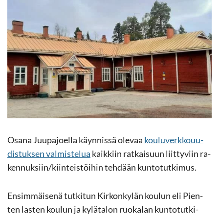
Osana Juu­pa­joel­la käyn­nis­sä ole­vaa
kou­lu­verk­ko­uu­
dis­tuk­sen val­mis­te­lua
kaik­kiin rat­kai­suun liit­ty­viin ra­
ken­nuk­siin/kiin­teis­töi­hin teh­dään kun­to­tut­ki­mus.
En­sim­mäi­se­nä tut­ki­tun Kir­kon­ky­län kou­lun eli Pien­
ten las­ten kou­lun ja ky­lä­ta­lon ruo­ka­lan kun­to­tut­ki­