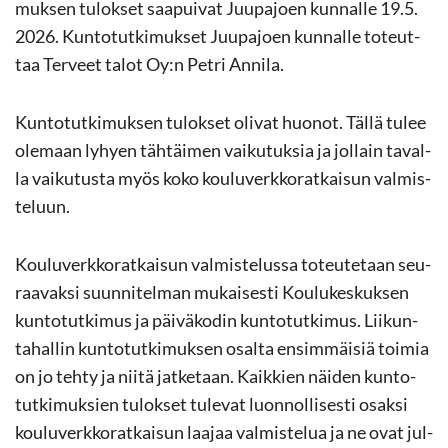
muk­sen tu­lok­set saa­pui­vat Juu­pa­joen kun­nal­le 19.5.
2026. Kun­to­tut­ki­muk­set Juu­pa­joen kun­nal­le to­teut­
taa Ter­veet talot Oy:n Petri An­ni­la.
Kun­to­tut­ki­muk­sen tu­lok­set oli­vat huo­not. Tällä tulee
ole­maan ly­hyen täh­täi­men vai­ku­tuk­sia ja jol­lain ta­val­
la vai­ku­tus­ta myös koko kou­lu­verk­ko­rat­kai­sun val­mis­
te­luun.
Kou­lu­verk­ko­rat­kai­sun val­mis­te­lus­sa to­teu­te­taan seu­
raa­vak­si suun­ni­tel­man mu­kai­ses­ti Kou­lu­kes­kuk­sen
kun­to­tut­ki­mus ja päi­vä­ko­din kun­to­tut­ki­mus. Lii­kun­
ta­hal­lin kun­to­tut­ki­muk­sen osal­ta en­sim­mäi­siä toi­mia
on jo tehty ja niitä jat­ke­taan. Kaik­kien näi­den kun­to­
tut­ki­muk­sien tu­lok­set tu­le­vat luon­nol­li­ses­ti osak­si
kou­lu­verk­ko­rat­kai­sun laa­jaa val­mis­te­lua ja ne ovat jul­