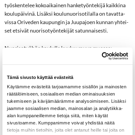
työs­ken­te­lee ko­koai­kai­nen han­ke­työn­te­ki­jä kaik­ki­na
kou­lu­päi­vi­nä. Li­säk­si kou­lu­nuo­ri­so­ti­lal­la on ta­vat­ta­
vis­sa Ori­ve­den kau­pun­gin ja Juu­pa­joen kun­nan yh­tei­
set et­si­vät nuo­ri­so­työn­te­ki­jät sa­tun­nai­ses­ti.
Nuo­ri­so­työ­hön kou­lul­la kuu­luu muun muas­sa:
Va­paa­muo­tois­ta kes­kus­te­lua­pua ja op­pi­laan tu­
ke­mis­ta
Tämä sivusto käyttää evästeitä
Kasvatus-​ ja va­lis­tus­toi­min­taa eri tee­ma­si­säl­löin
Käytämme evästeitä tarjoamamme sisällön ja mainosten
räätälöimiseen, sosiaalisen median ominaisuuksien
Oh­jat­tua vä­li­tun­ti­toi­min­taa
tukemiseen ja kävijämäärämme analysoimiseen. Lisäksi
jaamme sosiaalisen median, mainosalan ja analytiikka-
Kou­lun yh­tei­söl­li­syy­den tu­ke­mis­ta
alan kumppaneillemme tietoja siitä, miten käytät
Yh­teis­työ hen­ki­lös­tön ja per­hei­den kans­sa
sivustoamme. Kumppanimme voivat yhdistää näitä
tietoja muihin tietoihin, joita olet antanut heille tai joita on