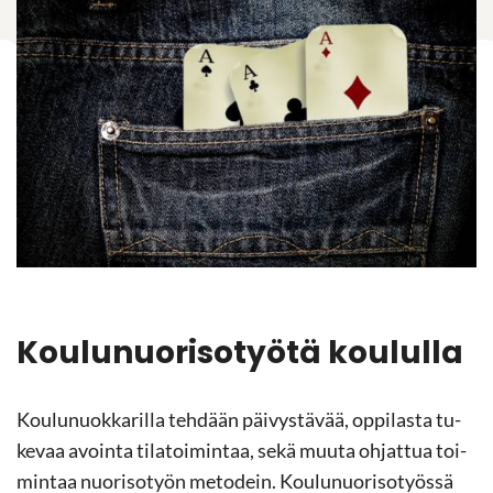
Kou­lu­nuo­ri­so­työ­tä kou­lul­la
Kou­lu­nuok­ka­ril­la teh­dään päi­vys­tä­vää, op­pi­las­ta tu­
ke­vaa avoin­ta ti­la­toi­min­taa, sekä muuta oh­jat­tua toi­
min­taa nuo­ri­so­työn me­to­dein. Kou­lu­nuo­ri­so­työs­sä