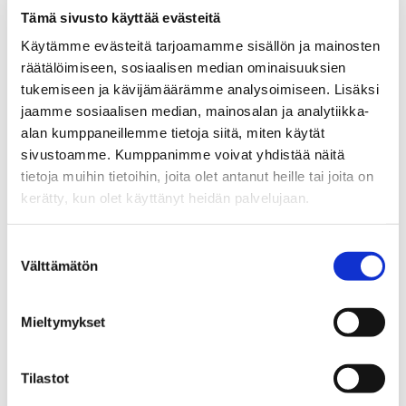
Tämä sivusto käyttää evästeitä
Ja­net­te Hil­tu­nen
Käytämme evästeitä tarjoamamme sisällön ja mainosten
räätälöimiseen, sosiaalisen median ominaisuuksien
Luon­to­lii­kun­ta­koor­di­naat­to­ri
tukemiseen ja kävijämäärämme analysoimiseen. Lisäksi
044 413 8213
jaamme sosiaalisen median, mainosalan ja analytiikka-
alan kumppaneillemme tietoja siitä, miten käytät
ja­net­te.hil­tu­nen@juu­pa­jo­ki.fi
sivustoamme. Kumppanimme voivat yhdistää näitä
tietoja muihin tietoihin, joita olet antanut heille tai joita on
Me­lon­ta­ret­ki 3.8.
kerätty, kun olet käyttänyt heidän palvelujaan.
Suostumuksen
Me­lon­ta­ret­ki Kop­sa­mol­la 3.8. klo 10-18
Välttämätön
valinta
Ikä­ra­ja: 12 vuot­ta. Tätä nuo­rem­mat vain van­hem­man
Mieltymykset
vas­tuul­la.
Tilastot
Läh­dem­me liik­keel­le Kop­sa­mon ui­ma­ran­nan vie­res­sä