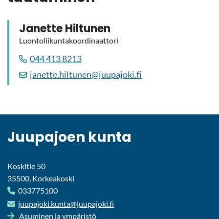
Ja­net­te Hil­tu­nen
Luon­to­lii­kun­ta­koor­di­naat­to­ri
044 413 8213
ja­net­te.hil­tu­nen@juu­pa­jo­ki.fi
Juu­pa­joen kunta
Koskitie 50
35500, Korkeakoski
033775100
juu­pa­jo­ki.kunta@juu­pa­jo­ki.fi
Asu­mi­nen ja ym­pä­ris­tö