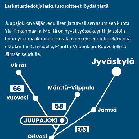
Las­ku­tus­tie­dot ja las­ku­tuso­soit­teet löy­dät
tästä.
Juu­pa­jo­ki on väl­jän, edul­li­sen ja tur­val­li­sen asu­mi­sen kunta
Ylä-​Pirkanmaalla. Meil­tä on hyvät työssäkäynti-​ ja asioin­
tiyh­tey­det maa­kun­ta­kes­kus Tam­pe­reen seu­dul­le sekä ym­pä­
ris­tö­kun­tiin Ori­ve­del­le, Mänttä-​Vilppulaan, Ruo­ve­del­le ja
Jäm­sän seu­dul­le.