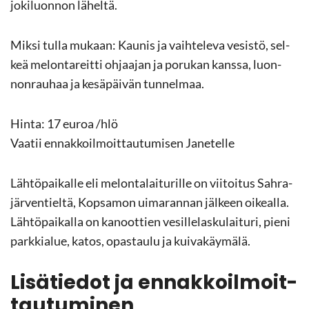
jo­ki­luon­non lä­hel­tä.
Miksi tulla mu­kaan: Kau­nis ja vaih­te­le­va ve­sis­tö, sel­
keä me­lon­ta­reit­ti oh­jaa­jan ja po­ru­kan kans­sa, luon­
non­rau­haa ja ke­sä­päi­vän tun­nel­maa.
Hinta: 17 euroa /hlö
Vaa­tii en­nak­koil­moit­tau­tu­mi­sen Ja­ne­tel­le
Läh­tö­pai­kal­le eli me­lon­ta­lai­tu­ril­le on vii­toi­tus Sah­ra­
jär­ven­tiel­tä, Kop­sa­mon ui­ma­ran­nan jäl­keen oi­keal­la.
Läh­tö­pai­kal­la on ka­noot­tien ve­sil­le­las­ku­lai­tu­ri, pieni
park­kia­lue, katos, opas­tau­lu ja kui­va­käy­mä­lä.
Li­sä­tie­dot ja en­nak­koil­moit­
tau­tu­mi­nen