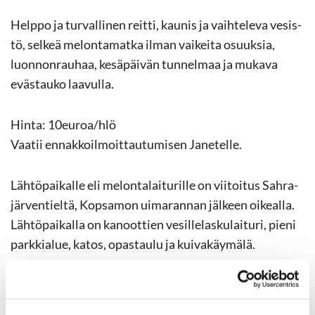
Help­po ja tur­val­li­nen reit­ti, kau­nis ja vaih­te­le­va ve­sis­
tö, sel­keä me­lon­ta­mat­ka ilman vai­kei­ta osuuk­sia,
luon­non­rau­haa, ke­sä­päi­vän tun­nel­maa ja mu­ka­va
eväs­tau­ko laa­vul­la.
Hinta: 10euroa/hlö
Vaa­tii en­nak­koil­moit­tau­tu­mi­sen Ja­ne­tel­le.
Läh­tö­pai­kal­le eli me­lon­ta­lai­tu­ril­le on vii­toi­tus Sah­ra­
jär­ven­tiel­tä, Kop­sa­mon ui­ma­ran­nan jäl­keen oi­keal­la.
Läh­tö­pai­kal­la on ka­noot­tien ve­sil­le­las­ku­lai­tu­ri, pieni
park­kia­lue, katos, opas­tau­lu ja kui­va­käy­mä­lä.
Li­sä­tie­dot ja il­moit­tau­tu­mi­
nen