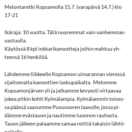
Me­lon­ta­ret­ki Kop­sa­mol­la 15.7. (va­ra­päi­vä 14.7.) klo
17-21
Ikä­ra­ja: 10 vuot­ta. Tätä nuo­rem­mat vain van­hem­man
vas­tuul­la.
Käy­tös­sä 8 kpl ink­ka­ri­ka­noot­te­ja joi­hin mah­tuu yh­
teen­sä 16 hen­ki­löä.
Läh­dem­me liik­keel­le Kop­sa­mon ui­ma­ran­nan vie­res­sä
si­jait­se­val­ta ka­noot­tien las­ku­pai­kal­ta. Me­lom­me
Kop­sa­mon­jär­ven yli ja jat­kam­me ke­vyes­ti vir­taa­vaa
jokea pit­kin kohti Kyl­mä­lam­pia. Kyl­mä­lam­min toi­ses­
sa pääs­sä saa­vum­me Pusu­vuo­ren laa­vul­le, jossa pi­
däm­me eväs­tauon ja nau­tim­me luon­non rau­has­ta.
Tauon jäl­keen pa­laam­me samaa reit­tiä ta­kai­sin läh­tö­
pai­kal­le.