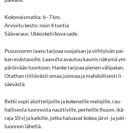
Ko­ko­nais­mat­ka: 6–7 km.
Ar­vioi­tu kesto: noin 4 tun­tia
Sää­va­raus: Uk­kos­ke­li/kova sade.
Pusu­vuo­ren laavu tar­jo­aa suo­jai­san ja viih­tyi­sän pai­
kan eväs­tauol­le. Laa­vul­ta avau­tuu kau­nis nä­ky­mä ym­
pä­röi­vään luon­toon. Hanke tar­jo­aa pie­nen vä­li­pa­lan.
Otat­han riit­tä­väs­ti omaa juo­maa ja mah­dol­li­ses­ti li­
säe­väs­tä.
Retki sopii aloit­te­li­joil­le ja ko­ke­neil­le me­lo­jil­le, rau­
hal­li­ses­ta luon­nos­ta naut­ti­vil­le, per­heil­le (huom. ikä­
ra­ja 10 v) ja kai­kil­le, jotka ha­lua­vat kokea järvi-​ ja jo­ki­
luon­non lä­hel­tä.