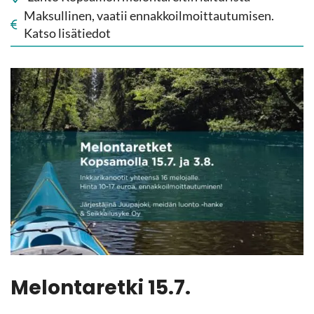
Mak­sul­li­nen, vaa­tii en­nak­koil­moit­tau­tu­mi­sen.
Katso li­sä­tie­dot
Me­lon­ta­ret­ki 15.7.