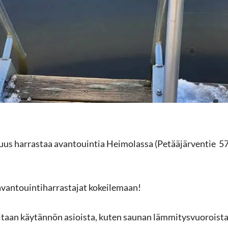
suus har­ras­taa avan­to­uin­tia Hei­mo­las­sa (Pe­tää­jär­ven­tie 57
n­to­uin­ti­har­ras­ta­jat ko­kei­le­maan!
vi­taan käy­tän­nön asiois­ta, kuten sau­nan läm­mi­tys­vuo­rois­ta