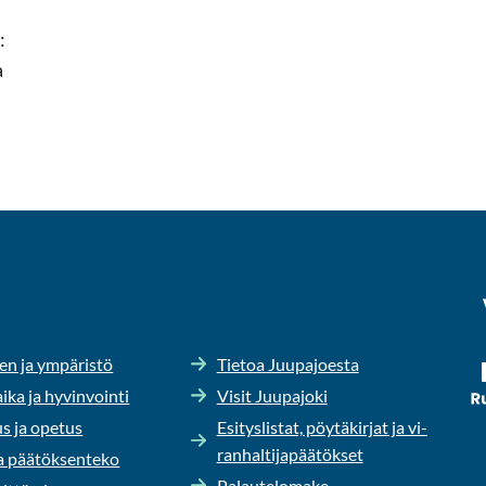
:
a
en ja ym­pä­ris­tö
Tie­toa Juu­pa­joes­ta
ika ja hy­vin­voin­ti
Visit Juu­pa­jo­ki
us ja ope­tus
Esi­tys­lis­tat, pöy­tä­kir­jat ja vi­
ran­hal­ti­ja­pää­tök­set
 pää­tök­sen­te­ko
Pa­lau­te­lo­ma­ke