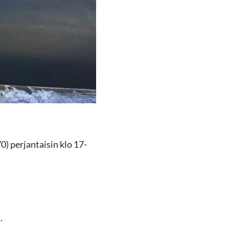
0) per­jan­tai­sin klo 17-
.