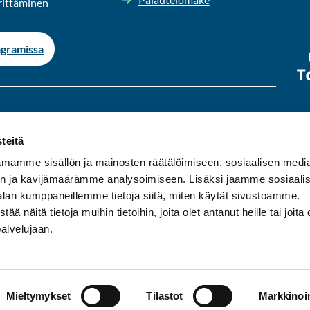
it­tä­mi­nen
­gra­mis­sa
s­ta per­jan­tai­hin klo 9-15.
teitä
ä.
mamme sisällön ja mainosten räätälöimiseen, sosiaalisen medi
n ja kävijämäärämme analysoimiseen. Lisäksi jaamme sosiaali
asu­mi­sen kunta Ylä-​Pirkanmaalla. Meil­tä on hyvät
alan kumppaneillemme tietoja siitä, miten käytät sivustoamme.
s Tam­pe­reen seu­dul­le sekä ym­pä­ris­tö­kun­tiin Ori­ve­del­le,
näitä tietoja muihin tietoihin, joita olet antanut heille tai joita 
le.
palvelujaan.
Mieltymykset
Tilastot
Markkinoin
suo­ja­se­los­teet
Extranet