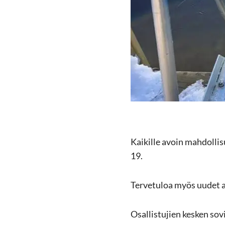
Kai­kil­le avoin mah­dol­li­
19.
Ter­ve­tu­loa myös uudet ava
Osal­lis­tu­jien kes­ken so­