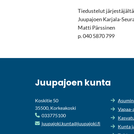
Tie­dus­te­lut jär­jes­tä­jäl­tä
Juu­pa­joen Karjala-​Seur
Matti Pärs­si­nen
p. 040 5870 799
Juu­pa­joen kunta
Koskitie 50
Asu­mi­n
35500, Korkeakoski
Vapaa-​a
033775100
Kas­va­t
juu­pa­jo­ki.kunta@juu­pa­jo­ki.fi
Kunta ja