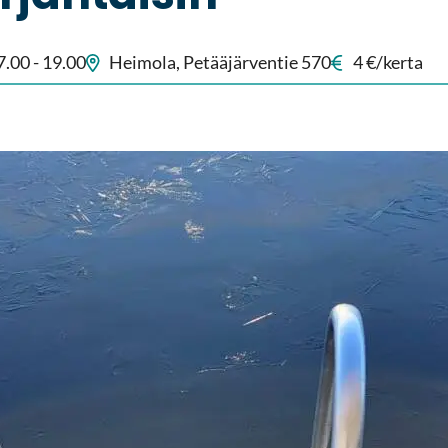
7.00
-
19.00
Hei­mo­la, Pe­tää­jär­ven­tie 570
4 €/kerta