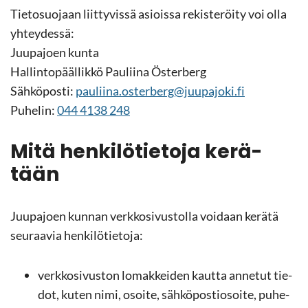
Tie­to­suo­jaan liit­ty­vis­sä asiois­sa re­kis­te­röi­ty voi olla
yh­tey­des­sä:
Juu­pa­joen kunta
Hal­lin­to­pääl­lik­kö Pau­lii­na Ös­ter­berg
Säh­kö­pos­ti:
pau­lii­na.os­ter­berg@juu­pa­jo­ki.fi
Pu­he­lin:
044 4138 248
Mitä hen­ki­lö­tie­to­ja ke­rä­
tään
Juu­pa­joen kun­nan verk­ko­si­vus­tol­la voi­daan ke­rä­tä
seu­raa­via hen­ki­lö­tie­to­ja:
verk­ko­si­vus­ton lo­mak­kei­den kaut­ta an­ne­tut tie­
dot, kuten nimi, osoi­te, säh­kö­pos­tio­soi­te, pu­he­