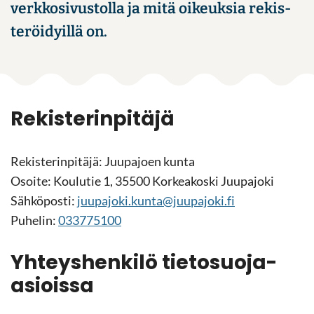
verk­ko­si­vus­tol­la ja mitä oi­keuk­sia re­kis­
te­röi­dyil­lä on.
Re­kis­te­rin­pi­tä­jä
Re­kis­te­rin­pi­tä­jä: Juu­pa­joen kunta
Osoi­te: Kou­lu­tie 1, 35500 Kor­kea­kos­ki Juu­pa­jo­ki
Säh­kö­pos­ti:
juu­pa­jo­ki.kunta@juu­pa­jo­ki.fi
Pu­he­lin:
033775100
Yh­teys­hen­ki­lö tietosuoja-​
asioissa