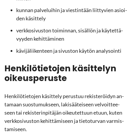
kun­nan pal­ve­lui­hin ja vies­tin­tään liit­ty­vien asioi­
den kä­sit­te­ly
verk­ko­si­vus­ton toi­min­nan, si­säl­lön ja käy­tet­tä­
vyy­den ke­hit­tä­mi­nen
kä­vi­jä­lii­ken­teen ja si­vus­ton käy­tön ana­ly­soin­ti
Hen­ki­lö­tie­to­jen kä­sit­te­lyn
oi­keus­pe­rus­te
Hen­ki­lö­tie­to­jen kä­sit­te­ly pe­rus­tuu re­kis­te­röi­dyn an­
ta­maan suos­tu­muk­seen, la­ki­sää­tei­seen vel­voit­tee­
seen tai re­kis­te­rin­pi­tä­jän oi­keu­tet­tuun etuun, kuten
verk­ko­si­vus­ton ke­hit­tä­mi­seen ja tie­to­tur­van var­mis­
ta­mi­seen.