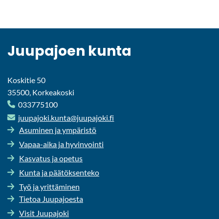
Juu­pa­joen kunta
Koskitie 50
35500, Korkeakoski
033775100
juu­pa­jo­ki.kunta@juu­pa­jo­ki.fi
Asu­mi­nen ja ym­pä­ris­tö
Vapaa-​aika ja hy­vin­voin­ti
Kas­va­tus ja ope­tus
Kunta ja pää­tök­sen­te­ko
Työ ja yrit­tä­mi­nen
Tie­toa Juu­pa­joes­ta
Visit Juu­pa­jo­ki