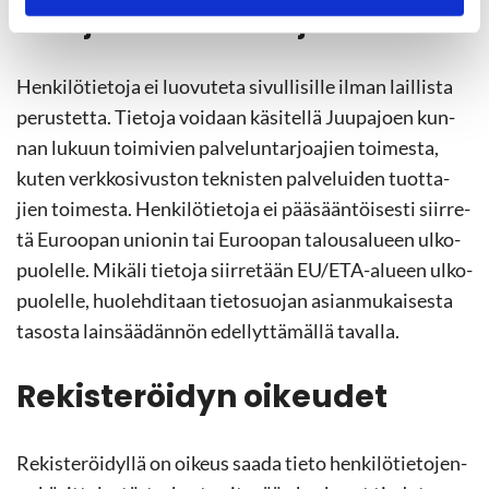
Tie­to­jen luo­vu­tuk­set ja siir­rot
Hen­ki­lö­tie­to­ja ei luo­vu­te­ta si­vul­li­sil­le ilman lail­lis­ta
pe­rus­tet­ta. Tie­to­ja voi­daan kä­si­tel­lä Juu­pa­joen kun­
nan lu­kuun toi­mi­vien pal­ve­lun­tar­joa­jien toi­mes­ta,
kuten verk­ko­si­vus­ton tek­nis­ten pal­ve­lui­den tuot­ta­
jien toi­mes­ta. Hen­ki­lö­tie­to­ja ei pää­sään­töi­ses­ti siir­re­
tä Eu­roo­pan unio­nin tai Eu­roo­pan ta­lous­a­lu­een ul­ko­
puo­lel­le. Mi­kä­li tie­to­ja siir­re­tään EU/ETA-​alueen ul­ko­
puo­lel­le, huo­leh­di­taan tie­to­suo­jan asian­mu­kai­ses­ta
ta­sos­ta lain­sää­dän­nön edel­lyt­tä­mäl­lä ta­val­la.
Re­kis­te­röi­dyn oi­keu­det
Re­kis­te­röi­dyl­lä on oi­keus saada tieto hen­ki­lö­tie­to­jen­