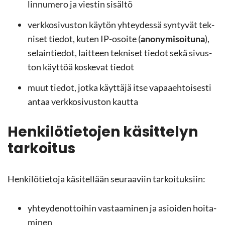
lin­nu­me­ro ja vies­tin si­säl­tö
verk­ko­si­vus­ton käy­tön yh­tey­des­sä syn­ty­vät tek­
ni­set tie­dot, kuten IP-​osoite (
ano­ny­mi­soi­tu­na
),
se­lain­tie­dot, lait­teen tek­ni­set tie­dot sekä si­vus­
ton käyt­töä kos­ke­vat tie­dot
muut tie­dot, jotka käyt­tä­jä itse va­paa­eh­toi­ses­ti
antaa verk­ko­si­vus­ton kaut­ta
Hen­ki­lö­tie­to­jen kä­sit­te­lyn
tar­koi­tus
Hen­ki­lö­tie­to­ja kä­si­tel­lään seu­raa­viin tar­koi­tuk­siin:
yh­tey­den­ot­toi­hin vas­taa­mi­nen ja asioi­den hoi­ta­
mi­nen