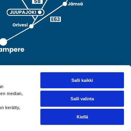
Salli kaikki
an
sen median,
Salli valinta
on kerätty,
Kiellä