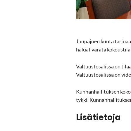
Juu­pa­joen kunta tar­jo­aa 
ha­luat va­ra­ta ko­kous­ti­l
Val­tuus­to­sa­lis­sa on ti
Val­tuus­to­sa­lis­sa on vi­d
Kun­nan­hal­li­tuk­sen ko­k
tyk­ki. Kun­nan­hal­li­tuk­se
Li­sä­tie­to­ja