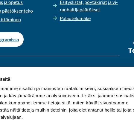
us ja ope­tus
Esi­tys­lis­tat, pöy­tä­kir­jat ja vi­
ran­hal­ti­ja­pää­tök­set
 pää­tök­sen­te­ko
Pa­lau­te­lo­ma­ke
it­tä­mi­nen
­gra­mis­sa
s­ta per­jan­tai­hin klo 9-15.
teitä
ä.
mamme sisällön ja mainosten räätälöimiseen, sosiaalisen medi
n ja kävijämäärämme analysoimiseen. Lisäksi jaamme sosiaali
asu­mi­sen kunta Ylä-​Pirkanmaalla. Meil­tä on hyvät
alan kumppaneillemme tietoja siitä, miten käytät sivustoamme.
s Tam­pe­reen seu­dul­le sekä ym­pä­ris­tö­kun­tiin Ori­ve­del­le,
näitä tietoja muihin tietoihin, joita olet antanut heille tai joita 
le.
palvelujaan.