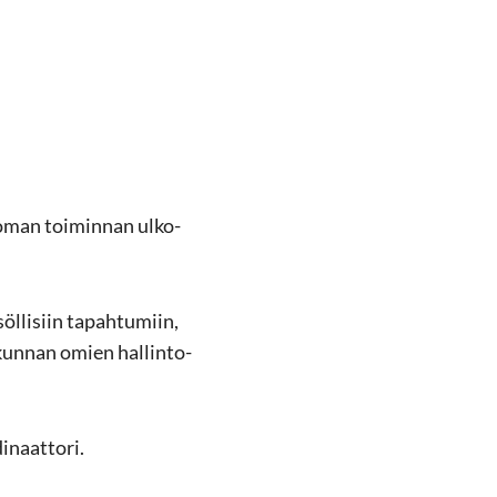
 oman toi­min­nan ul­ko­
söl­li­siin ta­pah­tu­miin,
ä kun­nan omien hal­lin­to­
rdinaattori.