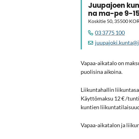
Juu­pa­joen kun
na ma-pe 9-1
Kos­ki­tie 50, 35500 KO
03 3775 100
juu­pa­jo­ki.kunta@ju
Vapaa-​aikatalo on mak­sut
puo­li­si­na ai­koi­na.
Lii­kun­ta­hal­lin lii­kun­ta­
Käyt­tö­mak­su 12 € /tunt
kun­tien lii­kun­ta­ti­lai­s
Vapaa-​aikatalon ja lii­kun