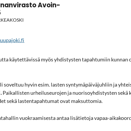
­nan­vi­ras­to Avoin­
5
R­KEA­KOS­KI
u­pa­jo­ki.fi
­ta käy­tet­tä­vis­sä myös yh­dis­tys­ten ta­pah­tu­miin kun­nan
sa­li so­vel­tuu hyvin esim. las­ten syn­ty­mä­päi­vä­juh­liin ja yh­tei­
i
.
Pai­kal­lis­ten ur­hei­luseu­ro­jen ja nuo­ri­so­yh­dis­tys­ten sek
uu­det sekä las­ten­ta­pah­tu­mat ovat mak­sut­to­mia.
­ta­hal­lin vuo­kraa­mi­ses­ta antaa li­sä­tie­to­ja vapaa-​aikakoo