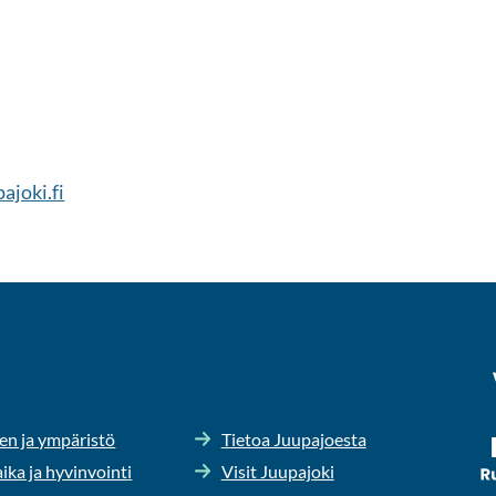
­jo­ki.fi
en ja ym­pä­ris­tö
Tie­toa Juu­pa­joes­ta
ika ja hy­vin­voin­ti
Visit Juu­pa­jo­ki