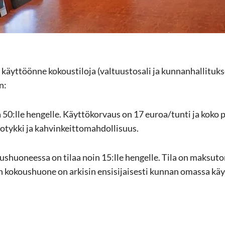
käyt­töön­ne ko­kous­ti­lo­ja (val­tuus­to­sa­li ja kun­nan­hal­li­tuk
an:
laa 50:lle hen­gel­le. Käyt­tö­kor­vaus on 17 euroa/tunti ja koko 
eo­tyk­ki ja kah­vin­keit­to­mah­dol­li­suus.
ous­huo­nees­sa on tilaa noin 15:lle hen­gel­le. Tila on mak­su­to
n ko­kous­huo­ne on ar­ki­sin en­si­si­jai­ses­ti kun­nan omas­sa käy