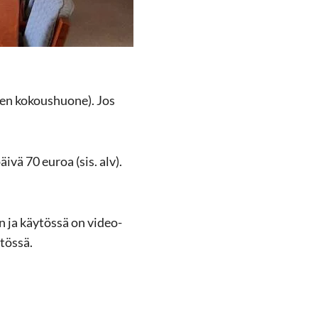
­sen ko­kous­huo­ne). Jos
päivä 70 euroa (sis. alv).
n ja käy­tös­sä on vi­deo­
­tös­sä.