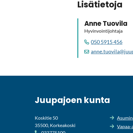
Li­sä­tie­to­ja
Anne Tuo­vi­la
Hy­vin­voin­ti­joh­ta­ja
050 5915 456
anne.tuo­vi­la@juu­pa
Juu­pa­joen kunta
Koskitie 50
Asu­mi­n
35500, Korkeakoski
Vapaa-​a
033775100