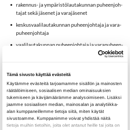
rakennus-​ ja ym­pä­ris­tö­lau­ta­kun­nan pu­heen­joh­
ta­jat sekä jä­se­net ja va­ra­jä­se­net
kes­kus­vaa­li­lau­ta­kun­nan pu­heen­joh­ta­ja ja va­ra­
pu­heen­joh­ta­ja
vaa­li­lau­ta­kun­nan pu­heen­joh­ta­ja ja va­ra­pu­heen­
joh­ta­ja
kun­nan­joh­ta­ja ja kaik­ki esit­te­ly­vas­tuus­sa ole­vat
vir­ka­mie­het mu­kaan lu­kien kes­kus­vaa­li­lau­ta­kun­
Tämä sivusto käyttää evästeitä
nan ja vaa­li­lau­ta­kun­nan esit­te­li­jät
Käytämme evästeitä tarjoamamme sisällön ja mainosten
räätälöimiseen, sosiaalisen median ominaisuuksien
Tar­kas­tus­lau­ta­kun­ta val­voo il­moi­tus­vel­vol­li­suu­den
tukemiseen ja kävijämäärämme analysoimiseen. Lisäksi
jaamme sosiaalisen median, mainosalan ja analytiikka-
nou­dat­ta­mis­ta ja saat­taa il­moi­tuk­set val­tuus­tol­le tie­
alan kumppaneillemme tietoja siitä, miten käytät
dok­si. Si­don­nai­suus­re­kis­te­ri jul­kais­taan ylei­ses­sä tie­
sivustoamme. Kumppanimme voivat yhdistää näitä
to­ver­kos­sa, jol­lei sa­las­sa­pi­toa kos­ke­vis­ta sään­nök­sis­
tietoja muihin tietoihin, joita olet antanut heille tai joita on