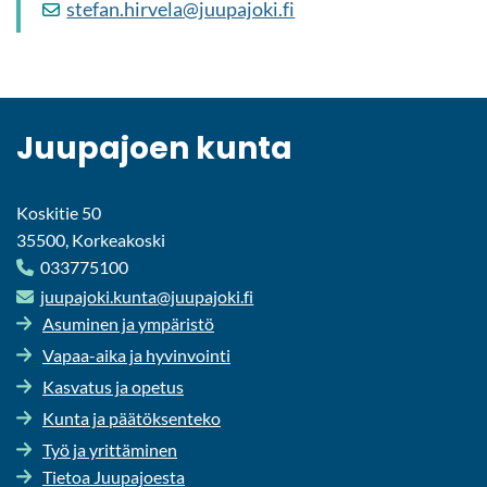
ste­fan.hir­ve­la@juu­pa­jo­ki.fi
Juu­pa­joen kunta
Koskitie 50
35500, Korkeakoski
033775100
juu­pa­jo­ki.kunta@juu­pa­jo­ki.fi
Asu­mi­nen ja ym­pä­ris­tö
Vapaa-​aika ja hy­vin­voin­ti
Kas­va­tus ja ope­tus
Kunta ja pää­tök­sen­te­ko
Työ ja yrit­tä­mi­nen
Tie­toa Juu­pa­joes­ta