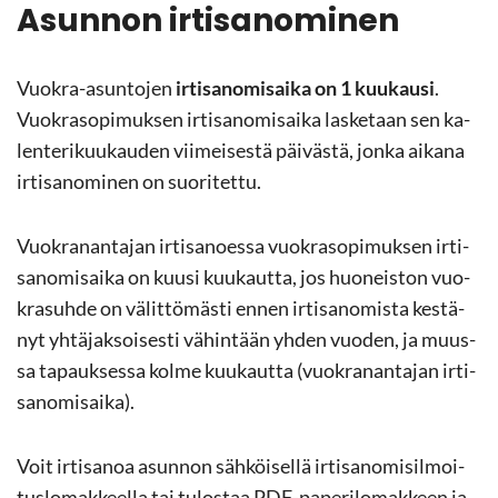
Asun­non ir­ti­sa­no­mi­nen
Vuokra-​asuntojen
ir­ti­sa­no­mi­sai­ka on 1 kuu­kausi
.
Vuo­kra­so­pi­muk­sen ir­ti­sa­no­mi­sai­ka las­ke­taan sen ka­
len­te­ri­kuu­kau­den vii­mei­ses­tä päi­väs­tä, jonka ai­ka­na
ir­ti­sa­no­mi­nen on suo­ri­tet­tu.
Vuo­kra­nan­ta­jan ir­ti­sa­noes­sa vuo­kra­so­pi­muk­sen ir­ti­
sa­no­mi­sai­ka on kuusi kuu­kaut­ta, jos huo­neis­ton vuo­
kra­suh­de on vä­lit­tö­mäs­ti ennen ir­ti­sa­no­mis­ta kes­tä­
nyt yh­tä­jak­soi­ses­ti vä­hin­tään yhden vuo­den, ja muus­
sa ta­pauk­ses­sa kolme kuu­kaut­ta (vuo­kra­nan­ta­jan ir­ti­
sa­no­mi­sai­ka).
Voit ir­ti­sa­noa asun­non säh­köi­sel­lä ir­ti­sa­no­mi­sil­moi­
tus­lo­mak­keel­la tai tu­los­taa PDF-​paperilomakkeen ja