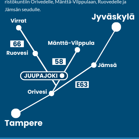
ris­tö­kun­tiin Ori­ve­del­le, Mänttä-​Vilppulaan, Ruo­ve­del­le ja
Jäm­sän seu­dul­le.