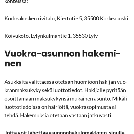
koh­teis­sa:
Kor­kea­kos­ken ri­vi­ta­lo, Kier­to­tie 5, 35500 Kor­kea­kos­ki
Koi­vu­ko­to, Ly­lyn­kul­man­tie 1, 35530 Lyly
Vuokra-​asunnon ha­ke­mi­
nen
Asuk­kai­ta va­lit­taes­sa ote­taan huo­mioon ha­ki­jan vuo­
kran­mak­su­ky­ky sekä luot­to­tie­dot. Ha­ki­jal­le py­ri­tään
osoit­ta­maan mak­su­ky­kyn­sä mu­kai­nen asun­to. Mi­kä­li
luot­to­tie­dois­sa on häi­riöi­tä, vuo­kra­so­pi­mus­ta ei
tehdä. Ha­ke­muk­sia ote­taan vas­taan jat­ku­vas­ti.
Jotta voit lä­het­tää asun­non­ha­ku­lo­mak­keen, si­nul­la