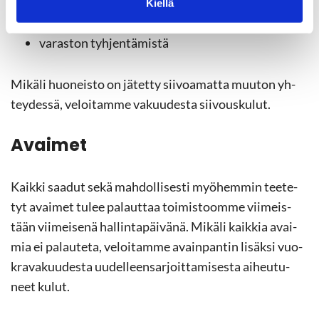
Kiellä
mis­ta
va­ras­ton tyh­jen­tä­mis­tä
Mi­kä­li huo­neis­to on jä­tet­ty sii­voa­mat­ta muu­ton yh­
tey­des­sä, ve­loi­tam­me va­kuu­des­ta sii­vous­ku­lut.
Avai­met
Kaik­ki saa­dut sekä mah­dol­li­ses­ti myö­hem­min tee­te­
tyt avai­met tulee pa­laut­taa toi­mis­toom­me vii­meis­
tään vii­mei­se­nä hal­lin­ta­päi­vä­nä. Mi­kä­li kaik­kia avai­
mia ei pa­lau­te­ta, ve­loi­tam­me avain­pan­tin li­säk­si vuo­
kra­va­kuu­des­ta uu­del­leen­sar­joit­ta­mi­ses­ta ai­heu­tu­
neet kulut.