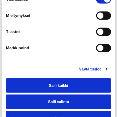
valinta
uunin lie­den ja pel­tien puh­dis­ta­mis­ta (liesi tulee
vetää pai­koil­taan ja taus­ta ja lat­tia pestä)
Mieltymykset
jää­kaa­pin ja pa­kas­ti­men su­lat­ta­mis­ta ja puh­dis­
ta­mis­ta
Tilastot
lie­si­tuu­let­ti­men suo­dat­ti­men puh­dis­ta­mis­ta
Markkinointi
kaap­pien, hyl­ly­jen ja laa­ti­kos­to­jen pyyh­ki­mis­tä
kos­teal­la
lat­tioi­den pyyh­ki­mis­tä kos­teal­la ja ros­kien vien­
Näytä tie­dot
tiä
Salli kaikki
kyl­py­huo­neen wc-​​istuimen, pe­sual­taan ja lat­tia­
kai­von puh­dis­ta­mis­ta
Salli valinta
sau­nan lau­tei­den pe­se­mis­tä
par­vek­keen tai ta­ka­pi­han siis­ti­mis­tä ja puh­dis­ta­