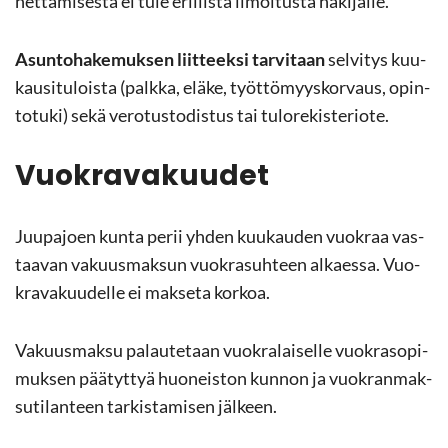
het­tä­mi­ses­tä ei tule eril­lis­tä il­moi­tus­ta ha­ki­jal­le.
Asun­to­ha­ke­muk­sen liit­teek­si tar­vi­taan
sel­vi­tys kuu­
kausi­tu­lois­ta (palk­ka, eläke, työt­tö­myys­kor­vaus, opin­
to­tu­ki) sekä ve­ro­tus­to­dis­tus tai tu­lo­re­kis­te­rio­te.
Vuo­kra­va­kuu­det
Juu­pa­joen kunta perii yhden kuu­kau­den vuo­kraa vas­
taa­van va­kuus­mak­sun vuo­kra­suh­teen al­kaes­sa. Vuo­
kra­va­kuu­del­le ei mak­se­ta kor­koa.
Va­kuus­mak­su pa­lau­te­taan vuo­kra­lai­sel­le vuo­kra­so­pi­
muk­sen pää­tyt­tyä huo­neis­ton kun­non ja vuo­kran­mak­
su­ti­lan­teen tar­kis­ta­mi­sen jäl­keen.