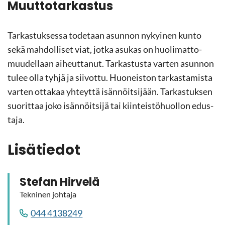
Muut­to­tar­kas­tus
Tar­kas­tuk­ses­sa to­de­taan asun­non ny­kyi­nen kunto
sekä mah­dol­li­set viat, jotka asu­kas on huo­li­mat­to­
muu­del­laan ai­heut­ta­nut. Tar­kas­tus­ta var­ten asun­non
tulee olla tyhjä ja sii­vot­tu. Huo­neis­ton tar­kas­ta­mis­ta
var­ten ot­ta­kaa yh­teyt­tä isän­nöit­si­jään. Tar­kas­tuk­sen
suo­rit­taa joko isän­nöit­si­jä tai kiin­teis­tö­huol­lon edus­
ta­ja.
Li­sä­tie­dot
Ste­fan Hir­ve­lä
Tek­ni­nen joh­ta­ja
044 4138249