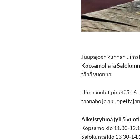
Juu­pa­joen kun­nan ui­ma­ko
Kop­sa­mol­la
ja
Sa­lo­kun­
tänä vuon­na.
Ui­ma­kou­lut pi­de­tään 6.-
taa­na­ho ja apuo­pet­ta­ja­
Al­keis­ryh­mä (yli 5 vuo­ti
Kop­sa­mo klo 11.30-12.
Sa­lo­kun­ta klo 13.30-14