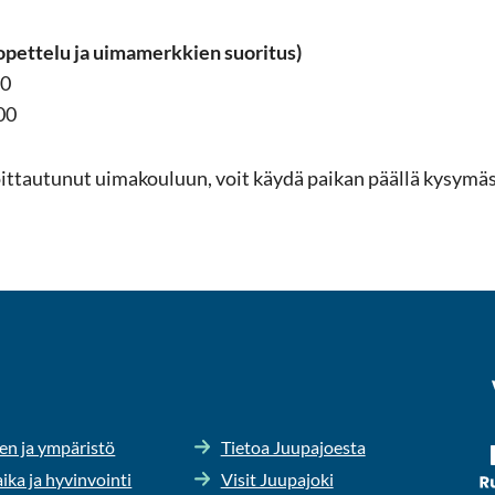
opet­te­lu ja ui­ma­merk­kien suo­ri­tus)
00
.00
­moit­tau­tu­nut ui­ma­kou­luun, voit käydä pai­kan pääl­lä ky­sy­mä
en ja ym­pä­ris­tö
Tie­toa Juu­pa­joes­ta
ika ja hy­vin­voin­ti
Visit Juu­pa­jo­ki