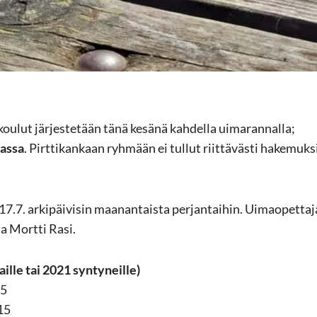
u­lut jär­jes­te­tään tänä ke­sä­nä kah­del­la ui­ma­ran­nal­la;
nas­sa
. Pirt­ti­kan­kaan ryh­mään ei tul­lut riit­tä­väs­ti ha­ke­muk­si
17.7. ar­ki­päi­vi­sin maa­nan­tais­ta per­jan­tai­hin. Ui­mao­pet­ta
na Mort­ti Rasi.
ail­le tai 2021 syn­ty­neil­le)
15
.15