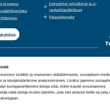
us ja ope­tus
Esi­tys­lis­tat, pöy­tä­kir­jat ja vi­
ran­hal­ti­ja­pää­tök­set
 pää­tök­sen­te­ko
Pa­lau­te­lo­ma­ke
it­tä­mi­nen
­gra­mis­sa
s­ta per­jan­tai­hin klo 9-15.
teitä
ä.
mamme sisällön ja mainosten räätälöimiseen, sosiaalisen medi
n ja kävijämäärämme analysoimiseen. Lisäksi jaamme sosiaali
asu­mi­sen kunta Ylä-​Pirkanmaalla. Meil­tä on hyvät
alan kumppaneillemme tietoja siitä, miten käytät sivustoamme.
s Tam­pe­reen seu­dul­le sekä ym­pä­ris­tö­kun­tiin Ori­ve­del­le,
näitä tietoja muihin tietoihin, joita olet antanut heille tai joita 
le.
palvelujaan.