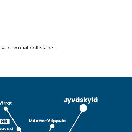
s­sä, onko mah­dol­li­sia pe­