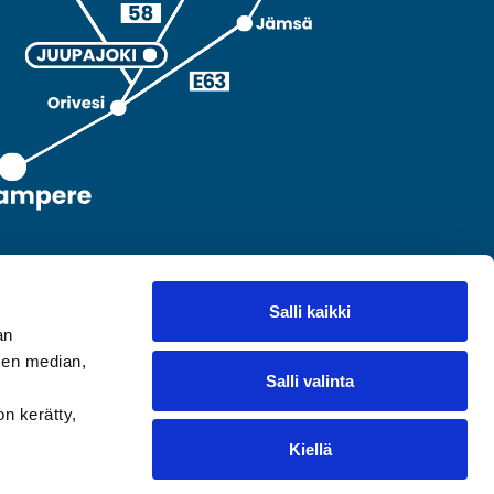
Salli kaikki
an
sen median,
Salli valinta
on kerätty,
Kiellä