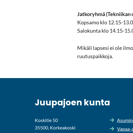
Jat­ko­ryh­mä
(Tek­nii­kan 
Kop­sa­mo klo 12.15-13.
Sa­lo­kun­ta klo 14.15-15
Mi­kä­li lap­se­si ei ole il
ruu­tus­paik­ko­ja.
Juu­pa­joen kunta
Koskitie 50
Asu­mi­n
35500, Korkeakoski
Vapaa-​a