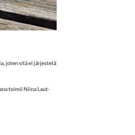
a, joten sitä ei jär­jes­te­tä
­ja­na toi­mii Niina Laut­