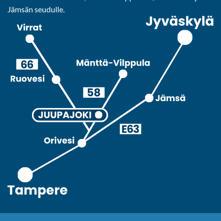
Jäm­sän seu­dul­le.