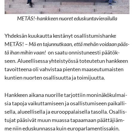
METÄS!-​hankkeen nuo­ret edus­kun­ta­vie­rai­lul­la
Yh­dek­sän kuu­kaut­ta kes­tä­nyt osal­lis­tu­mis­han­ke
METÄS! –
Mä en ta­jun­nut­kaan, että mehän voi­daan pääs­
tä ihan mihin vaan!
on saatu on­nis­tu­nees­ti pää­tök­
seen. Alu­eel­li­ses­sa yh­teis­työs­sä to­teu­te­tun hank­keen
ta­voit­tee­na oli vah­vis­taa pien­ten maa­seu­tu­mais­ten
kun­tien nuor­ten osal­li­suut­ta ja toi­mi­juut­ta.
Hank­keen ai­ka­na nuo­ril­le tar­jot­tiin mo­ni­nä­kö­kul­mai­
sia ta­po­ja vai­kut­ta­mi­seen ja osal­lis­tu­mi­seen pai­kal­li­
sel­la, alu­eel­li­sel­la ja eu­roop­pa­lai­sel­la ta­sol­la. Osal­lis­
tu­jat pää­si­vät muun muas­sa ta­paa­maan päät­tä­jiäm­
me niin edus­kun­nas­sa kuin eu­ro­par­la­men­tis­sa­kin.