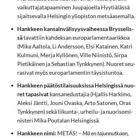
vaikuttajatapaaminen Juu­pa­joel­la Hyy­tiä­läs­sä
si­jait­se­val­la Hel­sin­gin yli­opis­ton met­sä­ase­mal­la.
Hank­keen kan­sain­vä­li­syys­vai­hees­sa Brys­se­lis­
sä
ta­vat­tiin kah­dek­san eu­ro­par­la­men­taa­rik­koa
(Mika Aal­to­la, Li An­ders­son, Elsi Ka­tai­nen, Katri
Kul­mu­ni, Merja Kyl­lö­nen, Ville Nii­nis­tö, Sirpa
Pie­ti­käi­nen ja Se­bas­tian Tynk­ky­nen). Nuo­ret seu­
ra­si­vat myös eu­ro­par­la­men­tin täy­sis­tun­toa.
Hank­keen pää­tös­ti­lai­suuk­sis­sa Hel­sin­gis­sä nuo­
ret ta­pa­si­vat
kan­san­edus­ta­jia (Hjal­lis Har­ki­mo,
Alek­si Jänt­ti, Jouni Ovas­ka, Arto Sa­to­nen, Oras
Tynk­ky­nen) sekä liikunta-​, urheilu-​ ja nuo­ri­so­mi­
nis­te­ri Mika Pou­ta­lan Hel­sin­gis­sä.
Hank­keen nimi:
METÄS! –
Mä en ta­jun­nut­kaan,