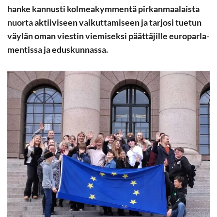
hanke kan­nus­ti kol­mea­kym­men­tä pir­kan­maa­lais­ta
nuor­ta ak­tii­vi­seen vai­kut­ta­mi­seen ja tar­jo­si tue­tun
väy­län oman vies­tin vie­mi­sek­si päät­tä­jil­le eu­ro­par­la­
men­tis­sa ja edus­kun­nas­sa.