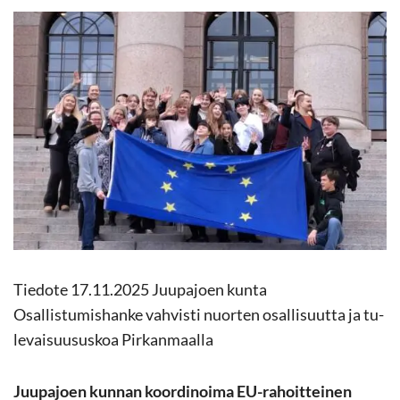
Tie­do­te 17.11.2025 Juu­pa­joen kunta
Osal­lis­tu­mis­han­ke vah­vis­ti nuor­ten osal­li­suut­ta ja tu­
le­vai­suusus­koa Pir­kan­maal­la
Juu­pa­joen kun­nan koor­di­noi­ma EU-​rahoitteinen