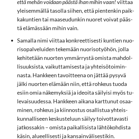
että mehän voi­daan pääs­tä ihan mihin vaan!
viit­taa
ylei­sem­mäl­lä ta­sol­la sii­hen, että pien­ten­kin paik­
ka­kun­tien tai maa­seu­dun­kin nuo­ret voi­vat pääs­
tä elä­mäs­sään mihin vain.
Sa­mal­la nimi viit­taa kon­kreet­ti­ses­ti kun­tien nuo­
ri­so­pal­ve­lui­den te­ke­mään nuo­ri­so­työ­hön, jolla
ke­hi­te­tään nuor­ten ym­mär­rys­tä omis­ta mah­dol­
li­suuk­sis­ta, vai­kut­ta­mi­ses­ta ja yh­tei­sö­toi­min­
nas­ta. Hank­keen ta­voit­tee­na on jät­tää py­sy­vä
jälki nuor­ten elä­mään niin, että roh­keus tuoda
esiin omia nä­ke­myk­siä ja ideoi­ta säi­lyi­si myös tu­
le­vai­suu­des­sa. Hank­keen ai­ka­na kart­tu­nut osaa­
mi­nen, roh­keus ja kiin­nos­tus osal­lis­tua yh­teis­
kun­nal­li­seen kes­kus­te­luun säi­lyy toi­vot­ta­vas­ti
jat­kos­sa­kin – omis­ta pai­kal­li­sis­ta läh­tö­koh­dis­ta
käsin, alu­eel­li­ses­ti ja kan­sain­vä­li­ses­ti­kin.