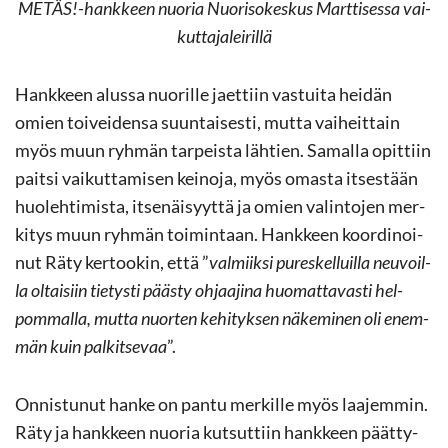
METÄS!-​hankkeen nuo­ria Nuo­ri­so­kes­kus Mart­ti­ses­sa vai­
kut­ta­ja­lei­ril­lä
Hank­keen alus­sa nuo­ril­le jaet­tiin vas­tui­ta hei­dän
omien toi­vei­den­sa suun­tai­ses­ti, mutta vai­heit­tain
myös muun ryh­män tar­peis­ta läh­tien. Sa­mal­la opit­tiin
pait­si vai­kut­ta­mi­sen kei­no­ja, myös omas­ta it­ses­tään
huo­leh­ti­mis­ta, it­se­näi­syyt­tä ja omien va­lin­to­jen mer­
ki­tys muun ryh­män toi­min­taan. Hank­keen koor­di­noi­
nut Räty ker­too­kin, että ”
val­miik­si pu­res­kel­luil­la neu­voil­
la ol­tai­siin tie­tys­ti pääs­ty oh­jaa­ji­na huo­mat­ta­vas­ti hel­
pom­mal­la, mutta nuor­ten ke­hi­tyk­sen nä­ke­mi­nen oli enem­
män kuin pal­kit­se­vaa
”.
On­nis­tu­nut hanke on pantu mer­kil­le myös laa­jem­min.
Räty ja hank­keen nuo­ria kut­sut­tiin hank­keen päät­ty­