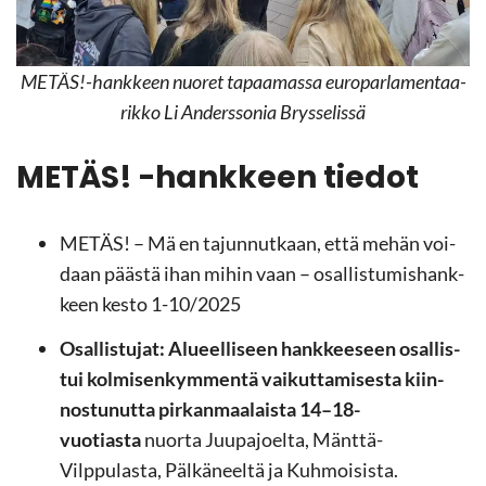
METÄS!-​hankkeen nuo­ret ta­paa­mas­sa eu­ro­par­la­men­taa­
rik­ko Li An­ders­so­nia Brys­se­lis­sä
METÄS! -​hankkeen tie­dot
METÄS! – Mä en ta­jun­nut­kaan, että mehän voi­
daan pääs­tä ihan mihin vaan – osal­lis­tu­mis­hank­
keen kesto 1-10/2025
Osal­lis­tu­jat: Alu­eel­li­seen hank­kee­seen osal­lis­
tui kol­mi­sen­kym­men­tä vai­kut­ta­mi­ses­ta kiin­
nos­tu­nut­ta pir­kan­maa­lais­ta 14–18-​
vuotiasta
nuor­ta Juu­pa­joel­ta, Mänttä-​
Vilppulasta, Päl­kä­neel­tä ja Kuh­moi­sis­ta.