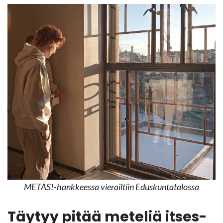
METÄS!-​hankkeessa vie­rail­tiin Edus­kun­ta­ta­los­sa
Täy­tyy pitää me­te­liä it­ses­