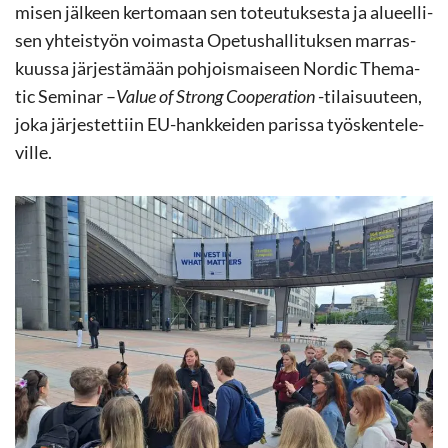
mi­sen jäl­keen ker­to­maan sen to­teu­tuk­ses­ta ja alu­eel­li­
sen yh­teis­työn voi­mas­ta Ope­tus­hal­li­tuk­sen mar­ras­
kuus­sa jär­jes­tä­mään poh­jois­mai­seen Nor­dic The­ma­
tic Se­mi­nar –
Value of Strong Coo­pe­ra­tion
-​tilaisuuteen,
joka jär­jes­tet­tiin EU-​hankkeiden pa­ris­sa työs­ken­te­le­
vil­le.