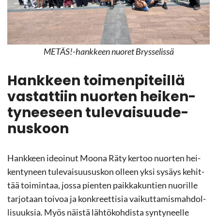
METÄS!-​hankkeen nuo­ret Brys­se­lis­sä
Hank­keen toi­men­pi­teil­lä
vas­tat­tiin nuor­ten hei­ken­
ty­nee­seen tu­le­vai­suu­de­
nus­koon
Hank­keen ideoi­nut Moona Räty ker­too nuor­ten hei­
ken­ty­neen tu­le­vai­suusus­kon ol­leen yksi sy­säys ke­hit­
tää toi­min­taa, jossa pien­ten paik­ka­kun­tien nuo­ril­le
tar­jo­taan toi­voa ja kon­kreet­ti­sia vai­kut­ta­mis­mah­dol­
li­suuk­sia. Myös näis­tä läh­tö­koh­dis­ta syn­ty­neel­le