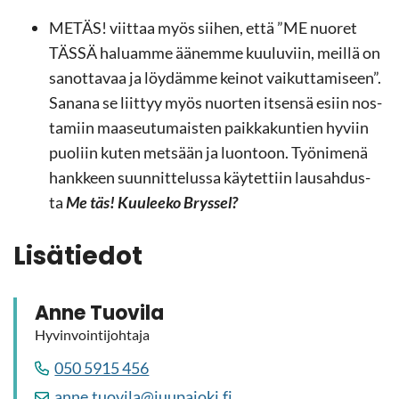
METÄS! viit­taa myös sii­hen, että ”ME nuo­ret
TÄSSÄ ha­luam­me ää­nem­me kuu­lu­viin, meil­lä on
sa­not­ta­vaa ja löy­däm­me kei­not vai­kut­ta­mi­seen”.
Sa­na­na se liit­tyy myös nuor­ten it­sen­sä esiin nos­
ta­miin maa­seu­tu­mais­ten paik­ka­kun­tien hy­viin
puo­liin kuten met­sään ja luon­toon. Työ­ni­me­nä
hank­keen suun­nit­te­lus­sa käy­tet­tiin lausah­dus­
ta
Me täs! Kuu­lee­ko Brys­sel?
Li­sä­tie­dot
Anne Tuo­vi­la
Hy­vin­voin­ti­joh­ta­ja
050 5915 456
anne.tuo­vi­la@juu­pa­jo­ki.fi