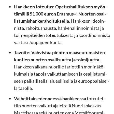
Hank­keen to­teu­tus: Ope­tus­hal­li­tuk­sen myön­
tä­mäl­lä 51 000 euron Eras­mus+: Nuor­ten osal­
lis­tu­mis­han­ke­ra­hoi­tuk­sel­la
. Hank­keen ideoin­
nis­ta, ra­hoi­tus­haus­ta, han­ke­hal­lin­noin­nis­ta ja
toi­men­pi­tei­den to­teu­tuk­ses­ta ja koor­di­noin­nis­ta
vas­ta­si Juu­pa­joen kunta.
Ta­voi­te: Vah­vis­taa pien­ten maa­seu­tu­mais­ten
kun­tien nuor­ten osal­li­suut­ta ja toi­mi­juut­ta
.
Hank­keen ai­ka­na nuo­ril­le tar­jot­tiin mo­ni­nä­kö­
kul­mai­sia ta­po­ja vai­kut­ta­mi­seen ja osal­lis­tu­mi­
seen pai­kal­li­sel­la, alu­eel­li­sel­la ja eu­roop­pa­lai­sel­
la ta­sol­la.
Vai­heit­tain eden­nees­sä hank­kees­sa
to­teu­tet­
tiin nuor­ten vai­kut­ta­ja­lei­re­jä Nuo­ri­so­kes­kus
Mart­ti­ses­sa sekä nuor­ten oma Metsäfoorumi-​