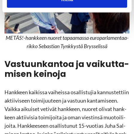
METÄS!-​hankkeen nuo­ret ta­paa­mas­sa eu­ro­par­la­men­taa­
rik­ko Se­bas­tian Tynk­kys­tä Brys­se­lis­sä
Vas­tuun­kan­toa ja vai­kut­ta­
mi­sen kei­no­ja
Hank­keen kai­kis­sa vai­heis­sa osal­lis­tu­jia kan­nus­tet­tiin
ak­tii­vi­seen toi­mi­juu­teen ja vas­tuun kan­ta­mi­seen.
Vaik­ka ai­kui­set ve­ti­vät hank­keen, nuo­ret oli­vat hank­
keen ak­tii­vi­sia toi­mi­joi­ta ja oman vies­tin­sä muo­toi­li­
joi­ta. Hank­kee­seen osal­lis­tu­nut 15-​vuotias Juha Sal­