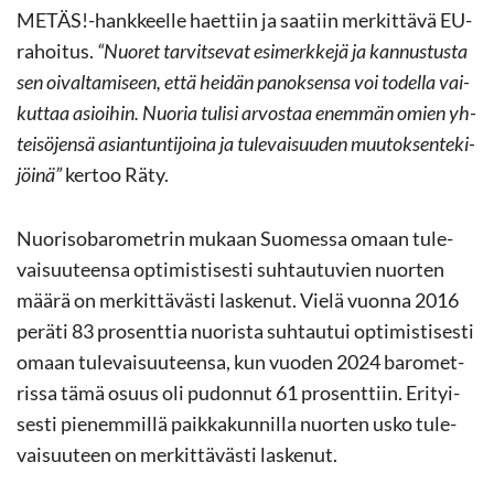
METÄS!-​hankkeelle haet­tiin ja saa­tiin mer­kit­tä­vä EU-​
rahoitus.
“Nuo­ret tar­vit­se­vat esi­merk­ke­jä ja kan­nus­tus­ta
sen oi­val­ta­mi­seen, että hei­dän pa­nok­sen­sa voi to­del­la vai­
kut­taa asioi­hin. Nuo­ria tu­li­si ar­vos­taa enem­män omien yh­
tei­sö­jen­sä asian­tun­ti­joi­na ja tu­le­vai­suu­den muu­tok­sen­te­ki­
jöi­nä”
ker­too Räty.
Nuo­ri­so­ba­ro­met­rin mu­kaan Suo­mes­sa omaan tu­le­
vai­suu­teen­sa op­ti­mis­ti­ses­ti suh­tau­tu­vien nuor­ten
määrä on mer­kit­tä­väs­ti las­ke­nut. Vielä vuon­na 2016
pe­rä­ti 83 pro­sent­tia nuo­ris­ta suh­tau­tui op­ti­mis­ti­ses­ti
omaan tu­le­vai­suu­teen­sa, kun vuo­den 2024 ba­ro­met­
ris­sa tämä osuus oli pu­don­nut 61 pro­sent­tiin. Eri­tyi­
ses­ti pie­nem­mil­lä paik­ka­kun­nil­la nuor­ten usko tu­le­
vai­suu­teen on mer­kit­tä­väs­ti las­ke­nut.