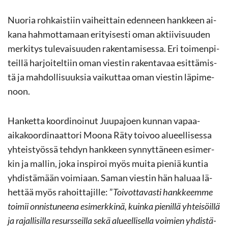
Nuo­ria roh­kais­tiin vai­heit­tain eden­neen hank­keen ai­
ka­na hah­mot­ta­maan eri­tyi­ses­ti oman ak­tii­vi­suu­den
mer­ki­tys tu­le­vai­suu­den ra­ken­ta­mi­ses­sa. Eri toi­men­pi­
teil­lä har­joi­tel­tiin oman vies­tin ra­ken­ta­vaa esit­tä­mis­
tä ja mah­dol­li­suuk­sia vai­kut­taa oman vies­tin lä­pi­me­
noon.
Han­ket­ta koor­di­noi­nut Juu­pa­joen kun­nan vapaa-​
aikakoordinaattori Moona Räty toi­voo alu­eel­li­ses­sa
yh­teis­työs­sä teh­dyn hank­keen syn­nyt­tä­neen esi­mer­
kin ja mal­lin, joka ins­pi­roi myös muita pie­niä kun­tia
yh­dis­tä­mään voi­mi­aan. Saman vies­tin hän ha­lu­aa lä­
het­tää myös ra­hoit­ta­jil­le: ”
Toi­vot­ta­vas­ti hank­keem­me
toi­mii on­nis­tu­nee­na esi­merk­ki­nä, kuin­ka pie­nil­lä yh­tei­söil­lä
ja ra­jal­li­sil­la re­surs­seil­la sekä alu­eel­li­sel­la voi­mien yh­dis­tä­