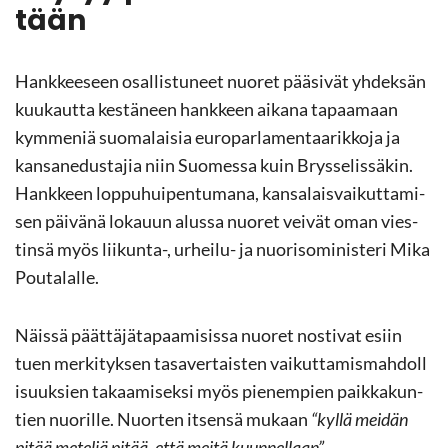
tään
Hank­kee­seen osal­lis­tu­neet nuo­ret pää­si­vät yh­dek­sän
kuu­kaut­ta kes­tä­neen hank­keen ai­ka­na ta­paa­maan
kym­me­niä suo­ma­lai­sia eu­ro­par­la­men­taa­rik­ko­ja ja
kan­san­edus­ta­jia niin Suo­mes­sa kuin Brys­se­lis­sä­kin.
Hank­keen lop­pu­hui­pen­tu­ma­na, kan­sa­lais­vai­kut­ta­mi­
sen päi­vä­nä lo­ka­uun alus­sa nuo­ret vei­vät oman vies­
tin­sä myös liikunta-​, urheilu-​ ja nuo­ri­so­mi­nis­te­ri Mika
Pou­ta­lal­le.
Näis­sä päät­tä­jä­ta­paa­mi­sis­sa nuo­ret nos­ti­vat esiin
tuen mer­ki­tyk­sen ta­sa­ver­tais­ten vai­kut­ta­mis­mah­dol­l
i­suuk­sien ta­kaa­mi­sek­si myös pie­nem­pien paik­ka­kun­
tien nuo­ril­le. Nuor­ten it­sen­sä mu­kaan
“kyllä mei­dän
pitää me­te­liä pitää, että meitä kuun­nel­laan”.