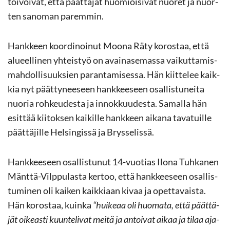
toi­voi­vat, että päät­tä­jät huo­mioi­si­vat nuo­ret ja nuor­
ten sa­no­man pa­rem­min.
Hank­keen koor­di­noi­nut Moona Räty ko­ros­taa, että
alu­eel­li­nen yh­teis­työ on avai­na­se­mas­sa vai­kut­ta­mis­
mah­dol­li­suuk­sien pa­ran­ta­mi­ses­sa. Hän kiit­te­lee kaik­
kia nyt päät­ty­nee­seen hank­kee­seen osal­lis­tu­nei­ta
nuo­ria roh­keu­des­ta ja in­nok­kuu­des­ta. Sa­mal­la hän
esit­tää kii­tok­sen kai­kil­le hank­keen ai­ka­na ta­va­tuil­le
päät­tä­jil­le Hel­sin­gis­sä ja Brys­se­lis­sä.
Hank­kee­seen osal­lis­tu­nut 14-​vuotias Ilona Tuh­ka­nen
Mänttä-​Vilppulasta ker­too, että hank­kee­seen osal­lis­
tu­mi­nen oli kai­ken kaik­ki­aan kivaa ja opet­ta­vais­ta.
Hän ko­ros­taa, kuin­ka
“hui­ke­aa oli huo­ma­ta, että päät­tä­
jät oi­keas­ti kuun­te­li­vat meitä ja an­toi­vat aikaa ja tilaa aja­