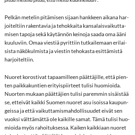
Pel­kän me­te­lin pi­tä­mi­sen si­jaan hank­keen ai­ka­na har­
joi­tel­tiin ra­ken­ta­via ja te­hok­kai­ta kan­sa­lais­vai­kut­ta­
mi­sen ta­po­ja sekä käy­tän­nön kei­no­ja saada oma ääni
kuu­lu­viin. Omaa vies­tiä py­rit­tiin tut­kai­le­maan eri­lai­
sis­ta nä­kö­kul­mis­ta ja vies­tin te­ho­kas­ta esit­tä­mis­tä
har­joi­tel­tiin.
Nuo­ret ko­ros­ti­vat ta­paa­mil­leen päät­tä­jil­le, että pien­
ten paik­ka­kun­tien eri­tyis­piir­teet tu­li­si huo­mioi­da.
Nuor­ten mu­kaan päät­tä­jien tu­li­si pa­rem­min si­säis­tää
se, et­tei­vät kaik­ki Suo­men nuo­ret asu isois­sa kau­pun­
geis­sa ja että vai­kut­ta­mis­mah­dol­li­suu­det eivät sen
vuok­si vält­tä­mät­tä ole kai­kil­le samat. Tämä tu­li­si huo­
mioi­da myös ra­hoi­tuk­ses­sa. Kai­ken kaik­ki­aan nuo­ret