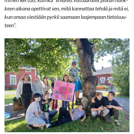
mi­nen ker­too, kuin­ka ”
eri­lai­set vas­tuu­roo­lit pit­kän hank­
keen ai­ka­na opet­ti­vat sen, mitä kan­nat­taa tehdä ja mitä ei,
kun omaa vies­ti­ään pyr­kii saa­maan laa­jem­paan tie­toi­suu­
teen
”.