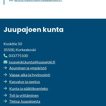
Juu­pa­joen kunta
Koskitie 50
35500, Korkeakoski
033775100
juu­pa­jo­ki.kunta@juu­pa­jo­ki.fi
Asu­mi­nen ja ym­pä­ris­tö
Vapaa-​aika ja hy­vin­voin­ti
Kas­va­tus ja ope­tus
Kunta ja pää­tök­sen­te­ko
Työ ja yrit­tä­mi­nen
Tie­toa Juu­pa­joes­ta