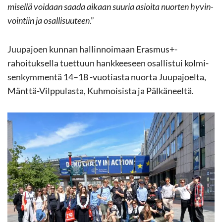
mi­sel­lä voi­daan saada ai­kaan suu­ria asioi­ta nuor­ten hy­vin­
voin­tiin ja osal­li­suu­teen
.”
Juu­pa­joen kun­nan hal­lin­noi­maan Eras­mus+-​
rahoituksella tuet­tuun hank­kee­seen osal­lis­tui kol­mi­
sen­kym­men­tä 14–18 -​vuotiasta nuor­ta Juu­pa­joel­ta,
Mänttä-​Vilppulasta, Kuh­moi­sis­ta ja Päl­kä­neel­tä.