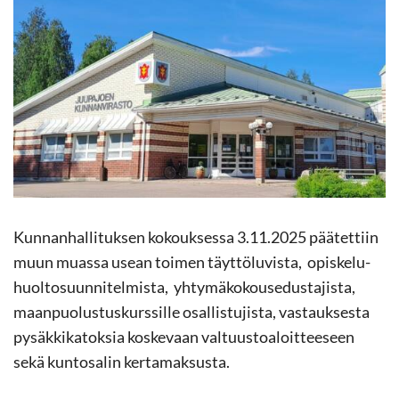
Kun­nan­hal­li­tuk­sen ko­kouk­ses­sa 3.11.2025 pää­tet­tiin
muun muas­sa usean toi­men täyt­tö­lu­vis­ta, opis­ke­lu­
huol­to­suun­ni­tel­mis­ta, yh­ty­mä­ko­kouse­dus­ta­jis­ta,
maan­puo­lus­tus­kurs­sil­le osal­lis­tu­jis­ta, vas­tauk­ses­ta
py­säk­ki­ka­tok­sia kos­ke­vaan val­tuus­toa­loit­tee­seen
sekä kun­to­sa­lin ker­ta­mak­sus­ta.