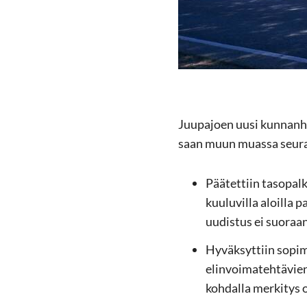
Juu­pa­joen uusi kun­nan­ha
saan muun muas­sa seu­raa
Pää­tet­tiin ta­so­pal
kuu­lu­vil­la aloil­la 
uu­dis­tus ei suo­raan
Hy­väk­syt­tiin so­pi
elin­voi­ma­teh­tä­vie
koh­dal­la mer­ki­tys 