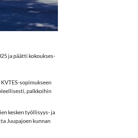
025 ja päät­ti ko­kouk­ses­
­nis­sa KVTES-​sopimukseen
eel­li­ses­ti, palk­koi­hin
ien kes­ken työllisyys-​ ja
mutta Juu­pa­joen kun­nan