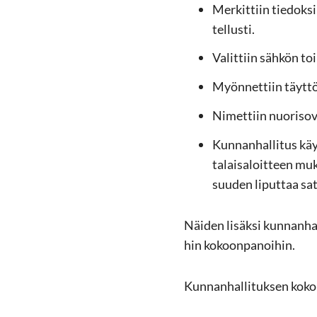
Mer­kit­tiin tie­dok­s
tel­lus­ti.
Va­lit­tiin säh­kön t
Myön­net­tiin täyt­tö­
Ni­met­tiin nuo­ri­so
Kun­nan­hal­li­tus kä
ta­lais­aloit­teen mu­k
suu­den li­put­taa sa­t
Näi­den li­säk­si kun­nan­hal
hin ko­koon­pa­noi­hin.
Kun­nan­hal­li­tuk­sen ko­kou