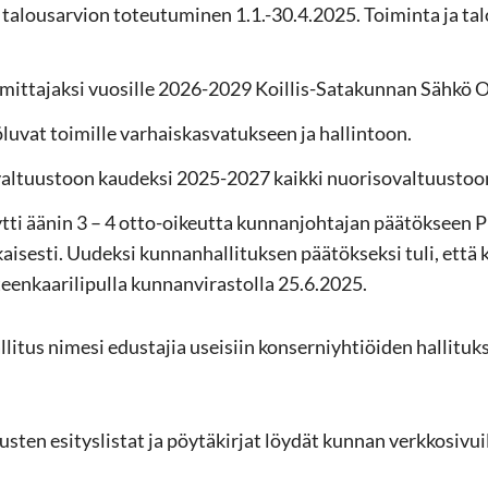
i ta­lous­ar­vion to­teu­tu­mi­nen 1.1.-30.4.2025. Toi­min­ta ja ta­
oi­mit­ta­jak­si vuo­sil­le 2026-2029 Koillis-​Satakunnan Sähkö 
lu­vat toi­mil­le var­hais­kas­va­tuk­seen ja hal­lin­toon.
­val­tuus­toon kau­dek­si 2025-2027 kaik­ki nuo­ri­so­val­tuus­too
yt­ti äänin 3 – 4 otto-​oikeutta kun­nan­joh­ta­jan pää­tök­seen
ai­ses­ti. Uu­dek­si kun­nan­hal­li­tuk­sen pää­tök­sek­si tuli, että
een­kaa­ri­li­pul­la kun­nan­vi­ras­tol­la 25.6.2025.
­li­tus ni­me­si edus­ta­jia usei­siin kon­ser­niyh­tiöi­den hal­li­tuk­
s­ten esi­tys­lis­tat ja pöy­tä­kir­jat löy­dät kun­nan verk­ko­si­vu