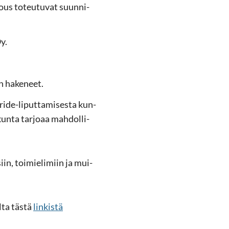
lous to­teu­tu­vat suun­ni­
Oy.
n ha­ke­neet.
 Pride-​liputtamisesta kun­
 kunta tar­jo­aa mah­dol­li­
siin, toi­mie­li­miin ja mui­
il­ta tästä
lin­kis­tä