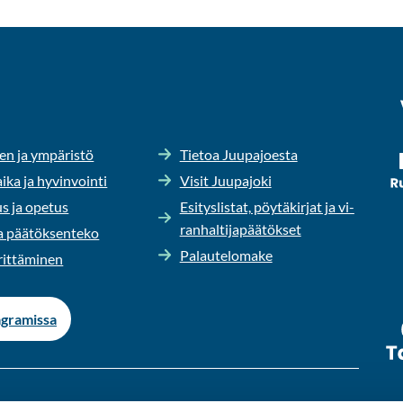
en ja ym­pä­ris­tö
Tie­toa Juu­pa­joes­ta
ika ja hy­vin­voin­ti
Visit Juu­pa­jo­ki
us ja ope­tus
Esi­tys­lis­tat, pöy­tä­kir­jat ja vi­
ran­hal­ti­ja­pää­tök­set
 pää­tök­sen­te­ko
Pa­lau­te­lo­ma­ke
it­tä­mi­nen
­gra­mis­sa