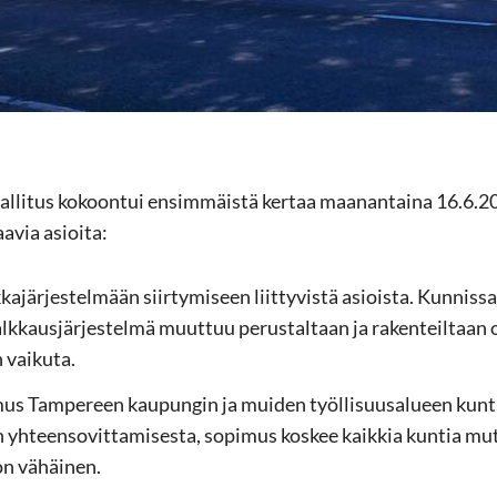
l­li­tus ko­koon­tui en­sim­mäis­tä ker­taa maa­nan­tai­na 16.6.2
­via asioi­ta:
k­ka­jär­jes­tel­mään siir­ty­mi­seen liit­ty­vis­tä asiois­ta. Kun
palk­kaus­jär­jes­tel­mä muut­tuu pe­rus­tal­taan ja ra­ken­teil­taan ol
 vai­ku­ta.
­mus Tam­pe­reen kau­pun­gin ja mui­den työl­li­suusa­lu­een kun­t
n yh­teen­so­vit­ta­mi­ses­ta, so­pi­mus kos­kee kaik­kia kun­tia 
on vä­häi­nen.