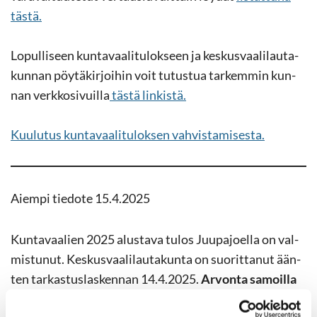
tästä.
Lo­pul­li­seen kun­ta­vaa­li­tu­lok­seen ja kes­kus­vaa­li­lau­ta­
kun­nan pöy­tä­kir­joi­hin voit tu­tus­tua tar­kem­min kun­
nan verk­ko­si­vuil­la
tästä lin­kis­tä.
Kuu­lu­tus kun­ta­vaa­li­tu­lok­sen vah­vis­ta­mi­ses­ta.
Ai­em­pi tie­do­te 15.4.2025
Kun­ta­vaa­lien 2025 alus­ta­va tulos Juu­pa­joel­la on val­
mis­tu­nut. Kes­kus­vaa­li­lau­ta­kun­ta on suo­rit­ta­nut ään­
ten tar­kas­tus­las­ken­nan 14.4.2025.
Ar­von­ta sa­moil­la
ää­nil­lä ole­vil­le suo­ri­te­taan kes­kus­vaa­li­lau­ta­kun­nan