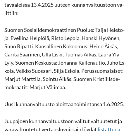
ta­vaa­leis­sa 13.4.2025 uu­teen kun­nan­val­tuus­toon va­
lit­tiin:
Suo­men So­sia­li­de­mo­kraat­ti­nen Puo­lue: Taija He­le­to­
ja, Eve­lii­na Hel­piö­lä, Risto Le­po­la, Hans­ki Hy­vö­nen,
Simo Ri­pat­ti. Kan­sal­li­nen Ko­koo­mus: Heino Äikäs,
Ca­ri­ta Saa­ri­nen, Ulla Liski, Tuo­mas Äikäs, Laura Ylä-​
Lyly. Suo­men Kes­kus­ta: Jo­han­na Kal­le­nau­tio, Juho Es­
ko­la, Veik­ko Suo­saa­ri, Silja Es­ko­la. Pe­rus­suo­ma­lai­set:
Mar­jut Mart­ti­la, Soin­tu Äikäs. Suo­men Kris­til­lis­de­
mo­kraa­tit: Mar­jut Vä­li­maa.
Uusi kun­nan­val­tuus­to aloit­taa toi­min­tan­sa 1.6.2025.
Juu­pa­joen kun­nan­val­tuus­toon va­li­tut val­tuu­te­tut ja
va­ra­val­tuu­te­tut ver­taus­lu­vuit­tain löy­dät
lis­tat­tu­na