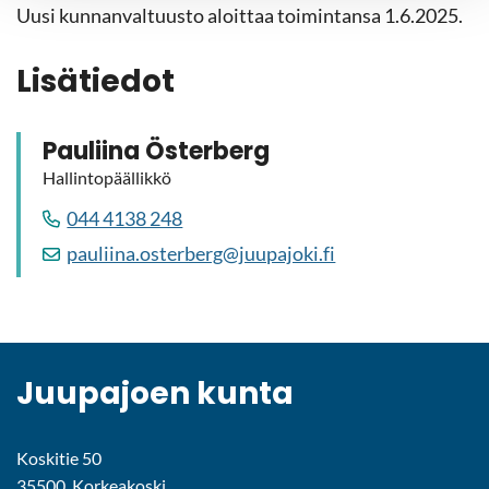
Uusi kun­nan­val­tuus­to aloit­taa toi­min­tan­sa 1.6.2025.
Li­sä­tie­dot
Pau­lii­na Ös­ter­berg
Hal­lin­to­pääl­lik­kö
044 4138 248
pau­lii­na.os­ter­berg@juu­pa­jo­ki.fi
Juu­pa­joen kunta
Koskitie 50
35500, Korkeakoski