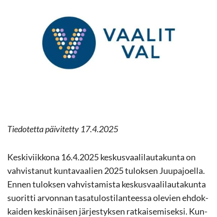
Tie­do­tet­ta päi­vi­tet­ty 17.4.2025
Kes­ki­viik­ko­na 16.4.2025 kes­kus­vaa­li­lau­ta­kun­ta on
vah­vis­ta­nut kun­ta­vaa­lien 2025 tu­lok­sen Juu­pa­joel­la.
Ennen tu­lok­sen vah­vis­ta­mis­ta kes­kus­vaa­li­lau­ta­kun­ta
suo­rit­ti ar­von­nan ta­sa­tu­los­ti­lan­tees­sa ole­vien eh­dok­
kai­den kes­ki­näi­sen jär­jes­tyk­sen rat­kai­se­mi­sek­si. Kun­