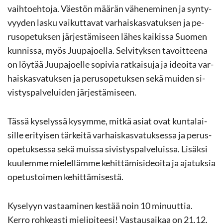
vaih­toeh­to­ja. Väes­tön mää­rän vä­he­ne­mi­nen ja syn­ty­
vyy­den lasku vai­kut­ta­vat var­hais­kas­va­tuk­sen ja pe­
rus­o­pe­tuk­sen jär­jes­tä­mi­seen lähes kai­kis­sa Suo­men
kun­nis­sa, myös Juu­pa­joel­la. Sel­vi­tyk­sen ta­voit­tee­na
on löy­tää Juu­pa­joel­le so­pi­via rat­kai­su­ja ja ideoi­ta var­
hais­kas­va­tuk­sen ja pe­rus­o­pe­tuk­sen sekä mui­den si­
vis­tys­pal­ve­lui­den jär­jes­tä­mi­seen.
Tässä ky­se­lys­sä ky­sym­me, mitkä asiat ovat kun­ta­lai­
sil­le eri­tyi­sen tär­kei­tä var­hais­kas­va­tuk­ses­sa ja pe­rus­
o­pe­tuk­ses­sa sekä muis­sa si­vis­tys­pal­ve­luis­sa. Li­säk­si
kuu­lem­me mie­lel­läm­me ke­hit­tä­mi­si­deoi­ta ja aja­tuk­sia
ope­tus­toi­men ke­hit­tä­mi­ses­tä.
Ky­se­lyyn vas­taa­mi­nen kes­tää noin 10 mi­nuut­tia.
Kerro roh­keas­ti mie­li­pi­tee­si! Vas­tausai­kaa on 21.12.