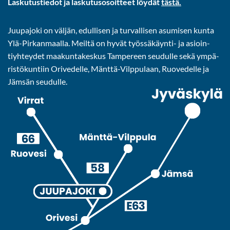
Las­ku­tus­tie­dot ja las­ku­tuso­soit­teet löy­dät
tästä.
Juu­pa­jo­ki on väl­jän, edul­li­sen ja tur­val­li­sen asu­mi­sen kunta
Ylä-​Pirkanmaalla. Meil­tä on hyvät työssäkäynti-​ ja asioin­
tiyh­tey­det maa­kun­ta­kes­kus Tam­pe­reen seu­dul­le sekä ym­pä­
ris­tö­kun­tiin Ori­ve­del­le, Mänttä-​Vilppulaan, Ruo­ve­del­le ja
Jäm­sän seu­dul­le.