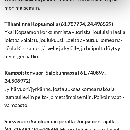
mon mai­se­miin.
Tii­han­lin­na Kop­sa­mol­la (61.787794, 24.496529)
Yksi Kop­sa­mon kor­keim­mis­ta vuo­ris­ta, jou­lui­sin lael­la
lois­taa va­lais­tu jou­lu­kuusi. Lael­ta avau­tuu komea nä­
kö­ala Kop­sa­mon­jär­vel­le ja ky­läl­le, ja hui­pul­ta löy­tyy
myös geo­kät­kö.
Kamp­pis­ten­vuo­ri Sa­lo­kun­nas­sa ( 61.740897,
24.508972)
Jylhä vuori/jyr­kän­ne, josta au­ke­aa komea nä­kö­ala
kum­pui­le­viin pelto-​ ja met­sä­mai­se­miin. Pai­koin vaa­ti­
va maas­to.
Sor­va­vuo­ri Sa­lo­kun­nan pe­räl­lä, Juu­pa­joen ra­jal­la.
(61.719494, 24.544569)
. Hieno, hil­jai­sem­pi ret­ki­koh­