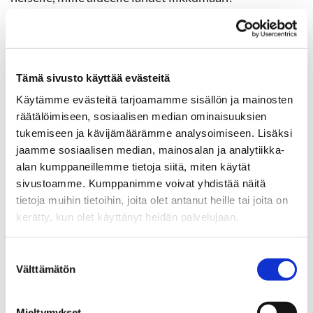
ve­
luun)
Saim­me met­sä­ret­ki­vink­ke­jä Juu­pa­joen Erä­par­tiol­ta, ja
(siir­
lis­taam­me ne tässä. Kii­tos
@juu­pa­joen_era­par­tio
ryt
Koh­de­vin­kit on tar­koi­tet­tu ni­me­no­maan oma­toi­mi­
Tämä sivusto käyttää evästeitä
toi­
seen luon­to­ret­kei­lyyn, ja liik­ku­mi­nen ta­pah­tuu omal­la
Käytämme evästeitä tarjoamamme sisällön ja mainosten
seen
vas­tuul­la.
räätälöimiseen, sosiaalisen median ominaisuuksien
pal­
tukemiseen ja kävijämäärämme analysoimiseen. Lisäksi
jaamme sosiaalisen median, mainosalan ja analytiikka-
ve­
Pii­lam­min­vuo­ri, Kop­sa­mo/Sah­ra­kos­ki (koor­di­naa­tit
alan kumppaneillemme tietoja siitä, miten käytät
luun)
61.838608, 24.501304)
sivustoamme. Kumppanimme voivat yhdistää näitä
Hieno ret­ki­koh­de niin ke­säl­lä kuin tal­vel­la­kin. Auton
tietoja muihin tietoihin, joita olet antanut heille tai joita on
voi jät­tää vuo­ren ete­lä­puo­lel­la kul­ke­van met­sä­au­to­
kerätty, kun olet käyttänyt heidän palvelujaan.
tien pää­hän. Siitä läh­tee met­sä­ko­neen ura, joka muut­
tuu ylem­pä­nä po­luk­si. Vuo­ren pääl­lä on pai­koin jäl­jel­
Suostumuksen
Välttämätön
lä van­haa puus­toa ja kau­nii­ta jä­kä­lä­kal­lioi­ta. Rei­tin pi­
valinta
tuus vuo­rel­le ja ta­kai­sin on rei­tis­tä riip­puen 2-3 km.
Mieltymykset