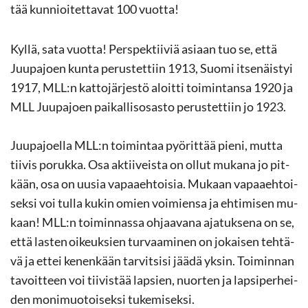
tää kun­nioi­tet­ta­vat 100 vuot­ta!
Kyllä, sata vuot­ta! Pers­pek­tii­viä asi­aan tuo se, että
Juu­pa­joen kunta pe­rus­tet­tiin 1913, Suomi it­se­näis­tyi
1917, MLL:n kat­to­jär­jes­tö aloit­ti toi­min­tan­sa 1920 ja
MLL Juu­pa­joen pai­kal­lis­osas­to pe­rus­tet­tiin jo 1923.
Juu­pa­joel­la MLL:n toi­min­taa pyö­rit­tää pieni, mutta
tii­vis po­ruk­ka. Osa ak­tii­veis­ta on ollut mu­ka­na jo pit­
kään, osa on uusia va­paa­eh­toi­sia. Mu­kaan va­paa­eh­toi­
sek­si voi tulla kukin omien voi­mien­sa ja eh­ti­mi­sen mu­
kaan! MLL:n toi­min­nas­sa oh­jaa­va­na aja­tuk­se­na on se,
että las­ten oi­keuk­sien tur­vaa­mi­nen on jo­kai­sen teh­tä­
vä ja ettei ke­nen­kään tar­vit­si­si jäädä yksin. Toi­min­nan
ta­voit­teen voi tii­vis­tää lap­sien, nuor­ten ja lap­si­per­hei­
den mo­ni­muo­toi­sek­si tu­ke­mi­sek­si.