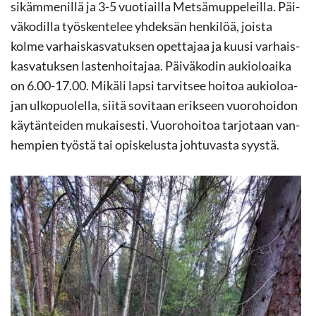
si­käm­me­nil­lä ja 3-5 vuo­tiail­la Met­sä­mup­pe­leil­la. Päi­
vä­ko­dil­la työs­ken­te­lee yh­dek­sän hen­ki­löä, jois­ta
kolme var­hais­kas­va­tuk­sen opet­ta­jaa ja kuusi var­hais­
kas­va­tuk­sen las­ten­hoi­ta­jaa. Päi­vä­ko­din au­kio­loai­ka
on 6.00-17.00. Mi­kä­li lapsi tar­vit­see hoi­toa au­kio­loa­
jan ul­ko­puo­lel­la, siitä so­vi­taan erik­seen vuo­ro­hoi­don
käy­tän­tei­den mu­kai­ses­ti. Vuo­ro­hoi­toa tar­jo­taan van­
hem­pien työs­tä tai opis­ke­lus­ta joh­tu­vas­ta syys­tä.