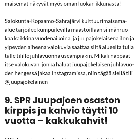
mai­se­mat nä­ky­vät myös oman luo­kan ik­ku­nas­ta!
Salokunta-​Kopsamo-Sahrajärvi kulttuurimaisema-​
alue tar­joi­lee kum­pui­le­vil­la maas­toil­laan sil­män­ruo­
kaa kaik­ki­na vuo­de­nai­koi­na, ja juu­pa­jo­ke­lai­se­na ilon ja
yl­pey­den ai­hee­na va­lo­ku­via saat­taa siltä alu­eel­ta tulla
tälle ti­lil­le juh­la­vuon­na useam­pia­kin. Mi­kä­li nap­paat
itse va­lo­ku­van, jonka ha­luat juu­pa­jo­ke­lai­sen juh­la­vuo­
den hen­ges­sä jakaa Ins­ta­gra­mis­sa, niin tägää siel­lä tili
@juu­pa­jo­ke­lai­nen
9. SPR Juu­pa­joen osas­ton
kirp­pis ja kah­vio täyt­ti 10
vuot­ta – kak­ku­kah­vit!