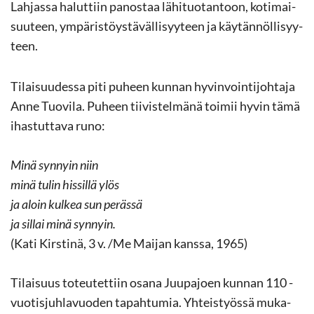
Lah­jas­sa ha­lut­tiin pa­nos­taa lä­hi­tuo­tan­toon, ko­ti­mai­
suu­teen, ym­pä­ris­töys­tä­väl­li­syy­teen ja käy­tän­nöl­li­syy­
teen.
Ti­lai­suu­des­sa piti pu­heen kun­nan hy­vin­voin­ti­joh­ta­ja
Anne Tuo­vi­la. Pu­heen tii­vis­tel­mä­nä toi­mii hyvin tämä
ihas­tut­ta­va runo:
Minä syn­nyin niin
minä tulin his­sil­lä ylös
ja aloin kul­kea sun pe­räs­sä
ja sil­lai minä syn­nyin.
(Kati Kirs­ti­nä, 3 v. /Me Mai­jan kans­sa, 1965)
Ti­lai­suus to­teu­tet­tiin osana Juu­pa­joen kun­nan 110 -​
vuotisjuhlavuoden ta­pah­tu­mia. Yh­teis­työs­sä mu­ka­