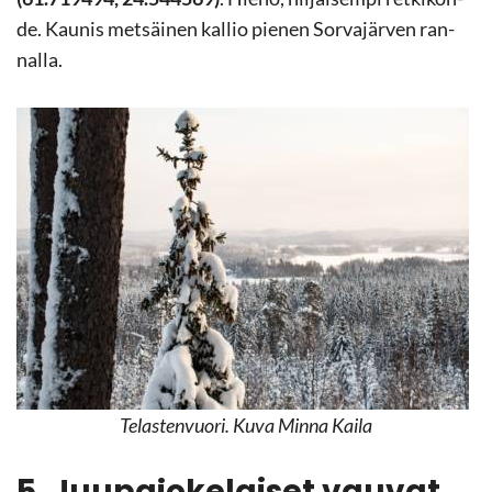
de. Kau­nis met­säi­nen kal­lio pie­nen Sor­va­jär­ven ran­
nal­la.
Te­las­ten­vuo­ri. Kuva Minna Kaila
5. Juu­pa­jo­ke­lai­set vau­vat