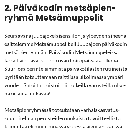
2. Päi­vä­ko­din met­sä­pien­
ryh­mä Met­sä­mup­pe­lit
Seu­raa­va­na juu­pa­jo­ke­lai­se­na ilon ja yl­pey­den ai­hee­na
esit­te­lem­me Met­sä­mup­pe­lit eli Juu­pa­joen päi­vä­ko­din
met­sä­pien­ryh­män! Päi­vä­ko­din Met­sä­mup­pe­leis­sa
lap­set viet­tä­vät suu­ren osan hoi­to­päi­väs­tä ul­ko­na.
Suuri osa pe­rin­tei­sim­mis­tä päi­vä­ko­ti­las­ten ru­tii­neis­ta
py­ri­tään to­teut­ta­maan rait­tiis­sa ul­koil­mas­sa ym­pä­ri
vuo­den. Satoi tai pais­toi, niin oi­keil­la va­rus­teil­la ul­ko­
na on aina mu­ka­vaa!
Met­sä­pien­ryh­mäs­sä to­teu­te­taan var­hais­kas­va­tus­
suun­ni­tel­man pe­rus­tei­den mu­kais­ta ta­voit­teel­lis­ta
toi­min­taa eli muun muas­sa yh­des­sä ai­kui­sen kans­sa