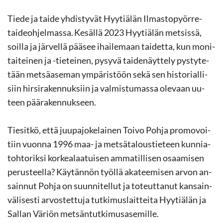
Tiede ja taide yh­dis­ty­vät Hyy­tiä­län Ilmastopyörre-​
taideohjelmassa. Ke­säl­lä 2023 Hyy­tiä­län met­sis­sä,
soil­la ja jär­vel­lä pää­see ihai­le­maan tai­det­ta, kun mo­ni­
tai­tei­nen ja -​tieteinen, py­sy­vä tai­de­näyt­te­ly pys­ty­te­
tään met­sä­ase­man ym­pä­ris­töön sekä sen his­to­rial­li­
siin hir­si­ra­ken­nuk­siin ja val­mis­tu­mas­sa ole­vaan uu­
teen pää­ra­ken­nuk­seen.
Tie­sit­kö, että juu­pa­jo­ke­lai­nen Toivo Pohja pro­mo­voi­
tiin vuon­na 1996 maa- ja met­sä­ta­lous­tie­teen kun­nia­
toh­to­rik­si kor­kea­laa­tui­sen am­ma­til­li­sen osaa­mi­sen
pe­rus­teel­la? Käy­tän­nön työl­lä aka­tee­mi­sen arvon an­
sain­nut Pohja on suun­ni­tel­lut ja to­teut­ta­nut kan­sain­
vä­li­ses­ti ar­vos­tet­tu­ja tut­ki­mus­lait­tei­ta Hyy­tiä­län ja
Sal­lan Vä­riön met­sän­tut­ki­mus­a­se­mil­le.